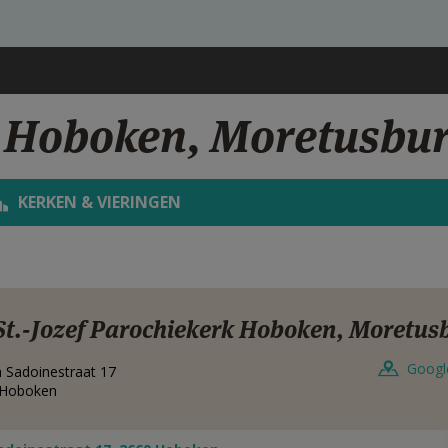
ef Hoboken, Moretusbu
KERKEN & VIERINGEN
St.-Jozef Parochiekerk Hoboken, Moretus
Googl
 Sadoinestraat 17
Hoboken