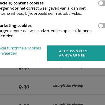
Sociale) content cookies
rgen voor het correct weergeven van al dan niet
9.30
Liturgische viering
terne inhoud, bijvoorbeeld een Youtube-video.
arketing cookies
9.30
Liturgische viering
rgen ervoor dat we je advertenties op maat kunnen
ten zien.
9.30
Liturgische viering
kel functionele cookies
ALLE COOKIES
anvaarden
AANVAARDEN
9.30
Liturgische viering
9.30
Liturgische viering
Liturgische viering