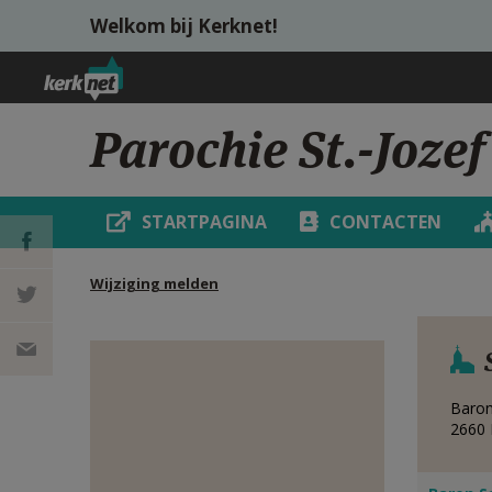
Overslaan en naar de inhoud gaan
Welkom bij Kerknet!
Parochie St.-Joz
STARTPAGINA
CONTACTEN
Wijziging melden
DEEL OP
FACEBOOK
DEEL OP
Baron
TWITTER
DEEL
2660
VIA