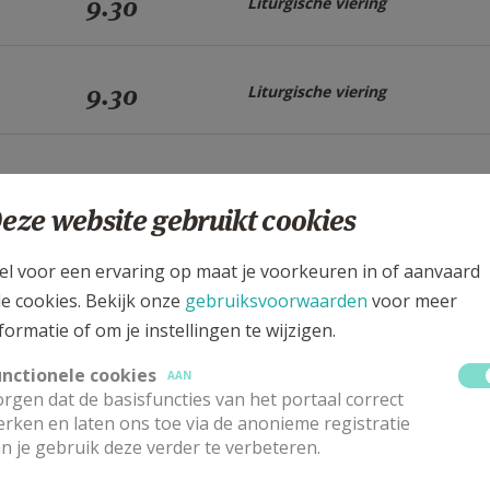
9.30
Liturgische viering
9.30
Liturgische viering
9.30
Liturgische viering
eze website gebruikt cookies
9.30
Liturgische viering
el voor een ervaring op maat je voorkeuren in of aanvaard
le cookies. Bekijk onze
gebruiksvoorwaarden
voor meer
formatie of om je instellingen te wijzigen.
9.30
Liturgische viering
unctionele cookies
AAN
rgen dat de basisfuncties van het portaal correct
rken en laten ons toe via de anonieme registratie
9.30
n je gebruik deze verder te verbeteren.
Liturgische viering