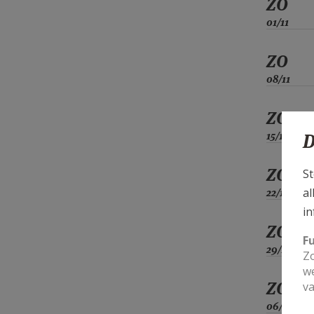
ZO
01/11
ZO
08/11
ZO
15/11
D
ZO
St
al
22/11
in
ZO
F
29/11
Zo
we
ZO
va
06/12