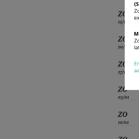
(
Zo
ZO
ex
13/12
M
ZO
Zo
20/12
la
ZO
En
a
27/12
ZO
03/01
ZO
10/01