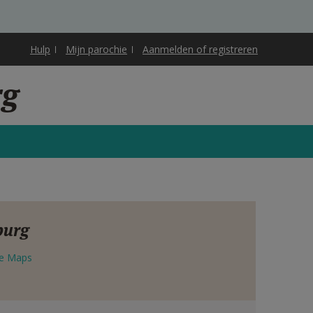
Hulp
Mijn parochie
Aanmelden of registreren
rg
burg
e Maps