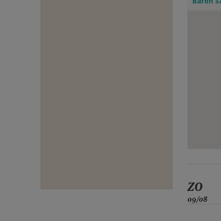
Baron S
E-
MAIL
ZO
09/08