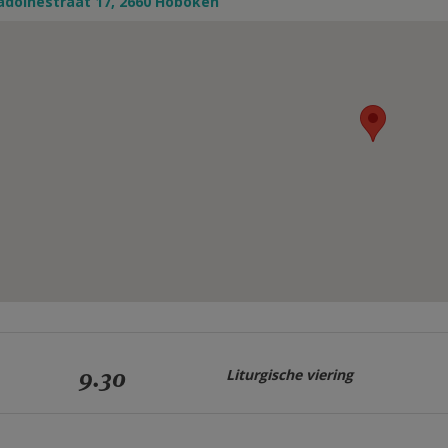
adoinestraat 17, 2660 Hoboken
9.30
Liturgische viering