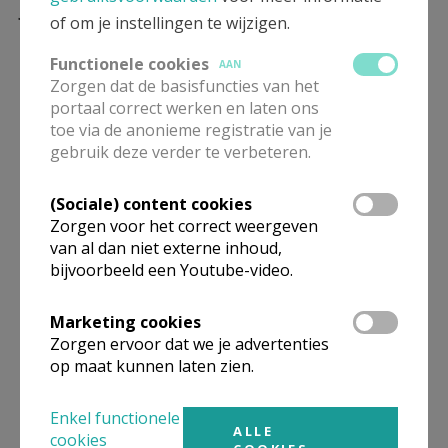
Jan
: “Ik heb mezelf die vraag ook al eens gesteld:
of om je instellingen te wijzigen.
‘Waar ben ik blij van geworden? En waar denk ik van
Functionele cookies
mezelf dat ik een bijdrage heb kunnen leveren?’ Het
AAN
Zorgen dat de basisfuncties van het
eerste waar ik spontaan aan dacht, was het moment
portaal correct werken en laten ons
dat de werkgroep pastoraal in de ouderenzorg (waar
toe via de anonieme registratie van je
directies, pastores en pastoraal medewerkers deel
gebruik deze verder te verbeteren.
van uitmaken), na onze eerste ronde van bezoeken
aan voorzieningen, aangaf dat het de eerste keer was
(Sociale) content cookies
Zorgen voor het correct weergeven
dat ze het gevoel hadden de dienst zorgpastoraat te
van al dan niet externe inhoud,
kennen. Ik herinner mij, toen ik nog pastor was, dat ik
bijvoorbeeld een Youtube-video.
inderdaad geen connectie voelde met de dienst. En nu
heb ik de indruk dat er veel mensen de weg vinden
Marketing cookies
naar ons team. Er is verbinding met collegae op vele
Zorgen ervoor dat we je advertenties
vlakken (wandelbabbels, persoonlijke contacten,
op maat kunnen laten zien.
tussenkomsten, vorming, ontmoetingen…). Ook naar
directies en bestuursorganen toe is er duidelijkheid
Enkel functionele
ALLE
cookies
over wat het team zorgpastoraat kan betekenen.