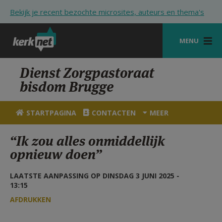
Overslaan en naar de inhoud gaan
Bekijk je recent bezochte microsites, auteurs en thema's
MENU
STARTPAGINA
Dienst Zorgpastoraat
bisdom Brugge
KERK
VIERINGEN
STARTPAGINA
CONTACTEN
MEER
SHOP
“Ik zou alles onmiddellijk
opnieuw doen”
ZOEKEN
HULP
LAATSTE AANPASSING OP DINSDAG 3 JUNI 2025 -
13:15
STARTPAGINA PORTAAL
AFDRUKKEN
MIJN PAROCHIE