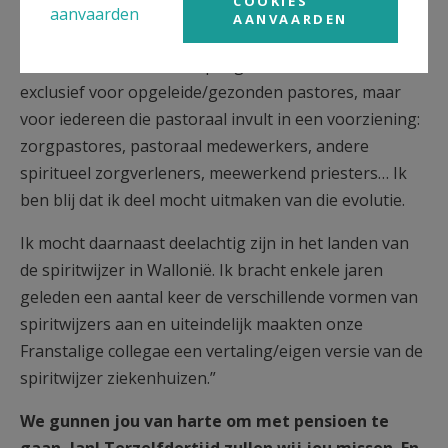
COOKIES
aanvaarden
AANVAARDEN
Als tweede moet ik denken aan de ontmoetingsavond
die nu voor iedereen is opengesteld. Deze is niet meer
exclusief voor opgeleide/gezonden pastores, maar
voor iedereen die pastoraal invult in een voorziening:
zorgpastores, pastoraal medewerkers, andere
spiritueel zorgverleners, meewerkend priesters… Ik
ben blij dat ik deel mocht uitmaken van die evolutie.
Ik mocht daarnaast deelachtig zijn in het landen van
de spiritwijzer in Wallonië. Ik bracht enkele jaren
geleden een aantal keer de verschillende vormen van
spiritwijzers aan en uiteindelijk maakten onze
Franstalige collegae een vertaling/eigen versie van de
spiritwijzer ziekenhuizen.”
We gunnen jou van harte om met pensioen te