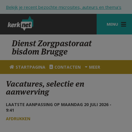
Overslaan en naar de inhoud gaan
Bekijk je recent bezochte microsites, auteurs en thema's
MENU
STARTPAGINA
Dienst Zorgpastoraat
bisdom Brugge
KERK
VIERINGEN
STARTPAGINA
CONTACTEN
MEER
SHOP
Vacatures, selectie en
aanwerving
ZOEKEN
HULP
LAATSTE AANPASSING OP MAANDAG 20 JULI 2026 -
9:41
STARTPAGINA PORTAAL
AFDRUKKEN
MIJN PAROCHIE