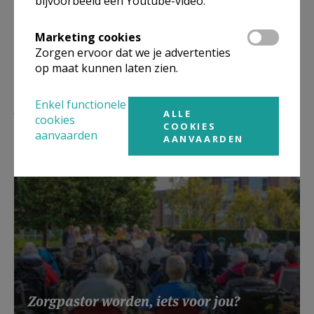
bijvoorbeeld een Youtube-video.
Marketing cookies
Zorgen ervoor dat we je advertenties
op maat kunnen laten zien.
Lees meer
Enkel functionele
ALLE
cookies
COOKIES
aanvaarden
AANVAARDEN
Zorgpastor worden, iets voor jou?