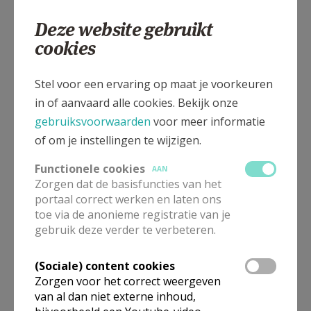
pastor met zending
. Aan de hand van deze criteria
Deze website gebruikt
gaan we in gesprek met kandidaat-pastores om af te
cookies
stemmen of een zending wenselijk is of welk
groeitraject mogelijk is, indien (nog) niet aan alle
Stel voor een ervaring op maat je voorkeuren
criteria voldaan is maar een zending wel gewenst
in of aanvaard alle cookies. Bekijk onze
wordt.
gebruiksvoorwaarden
voor meer informatie
Wil je jouw vacature hier bekend maken of ben je op
of om je instellingen te wijzigen.
zoek naar info rond mogelijke profielen
Functionele cookies
AAN
en functieomschrijvingen?
Mail ons
.
Zorgen dat de basisfuncties van het
portaal correct werken en laten ons
Heb je interesse in een job als pastor en wil je graag
toe via de anonieme registratie van je
meer info over de functie of over
gebruik deze verder te verbeteren.
opleidingsmogelijkheden
? Neem dan contact met
Ilse
De Deyne
.
(Sociale) content cookies
Zorgen voor het correct weergeven
Wil je graag solliciteren? Neem dan contact met de
van al dan niet externe inhoud,
voorziening zoals vermeld op de vacature.