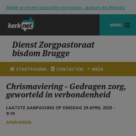
Overslaan en naar de inhoud gaan
Bekijk je recent bezochte microsites, auteurs en thema's
MENU
STARTPAGINA
Dienst Zorgpastoraat
bisdom Brugge
KERK
VIERINGEN
STARTPAGINA
CONTACTEN
MEER
SHOP
Chrismaviering - Gedragen zorg,
geworteld in verbondenheid
ZOEKEN
HULP
LAATSTE AANPASSING OP DINSDAG 29 APRIL 2025 -
9:19
STARTPAGINA PORTAAL
AFDRUKKEN
MIJN PAROCHIE