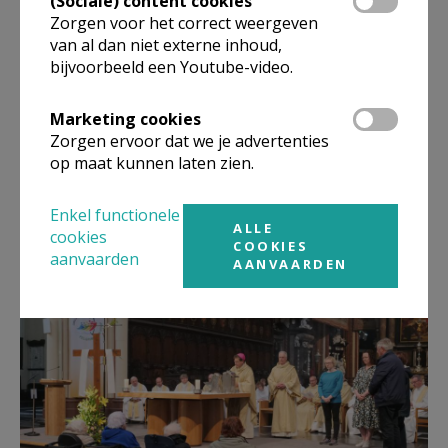
(Sociale) content cookies
Zorgen voor het correct weergeven
Met een warm en dankbaar hart keren we terug naar
van al dan niet externe inhoud,
Meunyckenhof. Gesterkt, gedragen, geïnspireerd. Om
bijvoorbeeld een Youtube-video.
verder te bouwen aan een huis waar zorg meer is dan
een taak – het is een manier van zijn.”
Marketing cookies
Zorgen ervoor dat we je advertenties
op maat kunnen laten zien.
Meer foto's en een algemene terugblik van deze
Enkel functionele
chrismaviering vind je op Otheo
.
ALLE
cookies
COOKIES
aanvaarden
AANVAARDEN