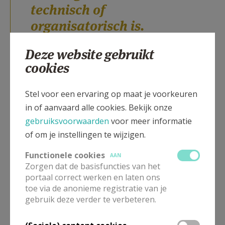
technisch of
organisatorisch is.
Zorg is menselijk
Deze website gebruikt
werk. Werk van hart
cookies
tot hart.
Stel voor een ervaring op maat je voorkeuren
Werk dat vertrekt vanuit verbondenheid – met elkaar,
in of aanvaard alle cookies. Bekijk onze
met onze bewoners, met familie, vrijwilligers, collega’s
gebruiksvoorwaarden
voor meer informatie
– en met iets dat ons allemaal overstijgt.
of om je instellingen te wijzigen.
Onze aanwezigheid in de kathedraal was tegelijk een
Functionele cookies
AAN
moment van bezinning als van erkenning: we zijn als
Zorgen dat de basisfuncties van het
huis en als organisatie deel van een groter geheel.
portaal correct werken en laten ons
toe via de anonieme registratie van je
Onze opdracht overstijgt het individuele, en wortelt in
gebruik deze verder te verbeteren.
de diepe overtuiging dat ieder mens telt, tot de laatste
dag, tot de laatste blik, tot de laatste aanraking.