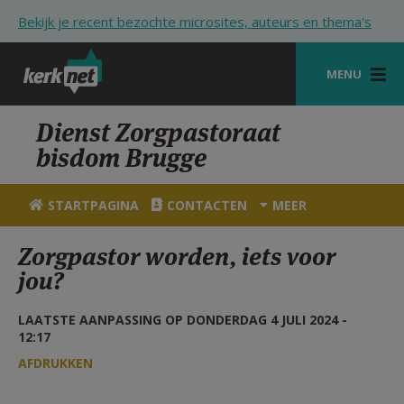
Overslaan en naar de inhoud gaan
Bekijk je recent bezochte microsites, auteurs en thema's
MENU
STARTPAGINA
Dienst Zorgpastoraat
bisdom Brugge
KERK
VIERINGEN
STARTPAGINA
CONTACTEN
MEER
SHOP
Zorgpastor worden, iets voor
jou?
ZOEKEN
HULP
LAATSTE AANPASSING OP DONDERDAG 4 JULI 2024 -
12:17
STARTPAGINA PORTAAL
AFDRUKKEN
MIJN PAROCHIE