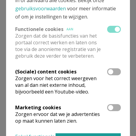
in of aanvaard alle cookies. Bekijk onze
gebruiksvoorwaarden
voor meer informatie
of om je instellingen te wijzigen.
Functionele cookies
AAN
Opleiding zorgpastoraat bisdom
Zorgen dat de basisfuncties van het
Brugge
portaal correct werken en laten ons
toe via de anonieme registratie van je
gebruik deze verder te verbeteren.
(Sociale) content cookies
Zorgen voor het correct weergeven
van al dan niet externe inhoud,
bijvoorbeeld een Youtube-video.
Marketing cookies
Zorgen ervoor dat we je advertenties
op maat kunnen laten zien.
Spirituele zorg en pastores in West-