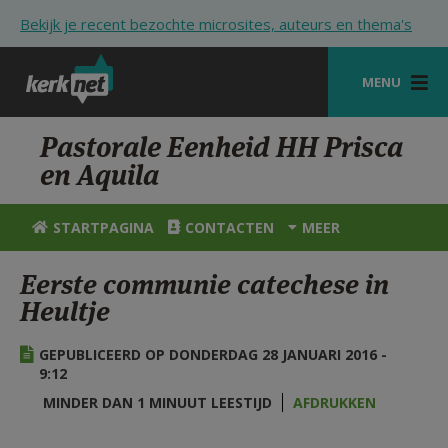
Overslaan en naar de inhoud gaan
Bekijk je recent bezochte microsites, auteurs en thema's
MENU
STARTPAGINA
Pastorale Eenheid HH Prisca
en Aquila
KERK
VIERINGEN
STARTPAGINA
CONTACTEN
MEER
SHOP
Eerste communie catechese in
Heultje
ZOEKEN
HULP
GEPUBLICEERD OP DONDERDAG 28 JANUARI 2016 -
9:12
STARTPAGINA PORTAAL
MINDER DAN 1 MINUUT LEESTIJD
AFDRUKKEN
MIJN PAROCHIE