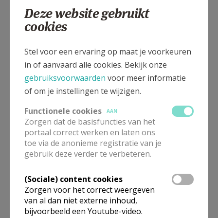
Deze website gebruikt
cookies
Stel voor een ervaring op maat je voorkeuren
in of aanvaard alle cookies. Bekijk onze
Zoveel te bekijken in de kerk
gebruiksvoorwaarden
voor meer informatie
of om je instellingen te wijzigen.
Functionele cookies
AAN
Zorgen dat de basisfuncties van het
Gepubliceerd door
portaal correct werken en laten ons
toe via de anonieme registratie van je
Pastorale Eenheid HH Prisca en Aquila
gebruik deze verder te verbeteren.
(Sociale) content cookies
Meer
Zorgen voor het correct weergeven
van al dan niet externe inhoud,
Artikel
bijvoorbeeld een Youtube-video.