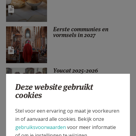
AANMELDEN OF REGISTREREN
Eerste communies en
vormsels in 2027
Youcat 2025-2026
Deze website gebruikt
cookies
Stel voor een ervaring op maat je voorkeuren
Permanentie in kerk
Westerlo: uren gewijzigd!
in of aanvaard alle cookies. Bekijk onze
gebruiksvoorwaarden
voor meer informatie
of om je instellingen te wijzigen.