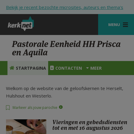
Overslaan en naar de inhoud gaan
Bekijk je recent bezochte microsites, auteurs en thema's
MENU
STARTPAGINA
Pastorale Eenheid HH Prisca
en Aquila
KERK
VIERINGEN
STARTPAGINA
CONTACTEN
MEER
SHOP
Welkom op de website van de geloofskernen te Herselt,
ZOEKEN
Hulshout en Westerlo.
HULP
Markeer als jouw parochie
STARTPAGINA PORTAAL
Vieringen en gebedsdiensten
tot en met 16 augustus 2026
MIJN PAROCHIE