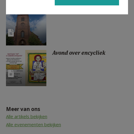
Radiomissen in Westerlo
Avond over encycliek
Meer van ons
Alle artikels bekijken
Alle evenementen bekijken