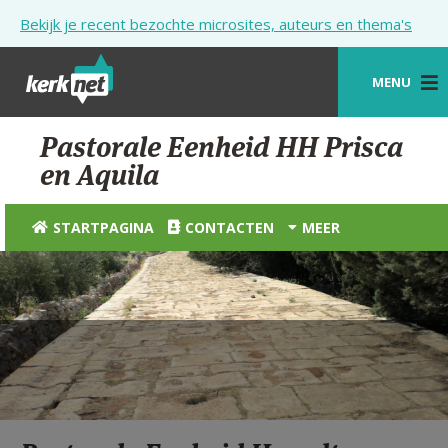
Overslaan en naar de inhoud gaan
Bekijk je recent bezochte microsites, auteurs en thema's
MENU
STARTPAGINA
Pastorale Eenheid HH Prisca
en Aquila
KERK
VIERINGEN
STARTPAGINA
CONTACTEN
MEER
SHOP
ZOEKEN
HULP
STARTPAGINA PORTAAL
MIJN PAROCHIE