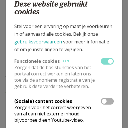
Deze website gebruikt
Adventsactie in onze
cookies
PE:
https://www.kerknet.be/pastorale-eenheid-hh-
prisca-en-aquila/artikel/samen-voor-waardig-werk
Stel voor een ervaring op maat je voorkeuren
Digitale
in of aanvaard alle cookies. Bekijk onze
adventsretraite:
https://www.kerknet.be/pastorale-
gebruiksvoorwaarden
voor meer informatie
eenheid-hh-prisca-en-aquila/artikel/zie-ik-maak-
of om je instellingen te wijzigen.
alles-nieuw-adventsretraite
Functionele cookies
AAN
Afscheid van
Zorgen dat de basisfuncties van het
portaal correct werken en laten ons
Johan:
https://www.kerknet.be/pastorale-eenheid-
toe via de anonieme registratie van je
hh-prisca-en-aquila/artikel/afscheid-van-pater-
gebruik deze verder te verbeteren.
johan-en-pastoraal-werkster
(Sociale) content cookies
Oktober 2024
Zorgen voor het correct weergeven
van al dan niet externe inhoud,
Wereldquiz 11.11.11:
bijvoorbeeld een Youtube-video.
https://www.kerknet.be/pastorale-eenheid-hh-