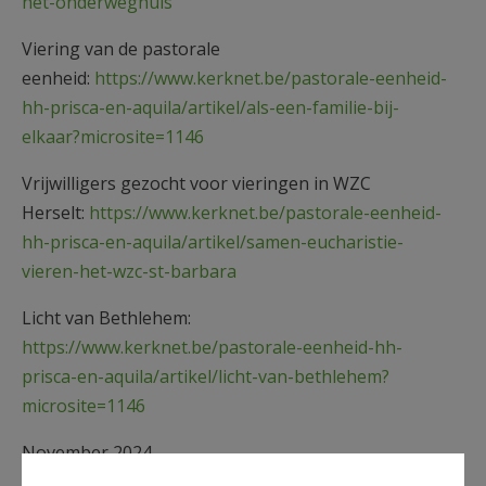
het-onderweghuis
Viering van de pastorale
eenheid:
https://www.kerknet.be/pastorale-eenheid-
hh-prisca-en-aquila/artikel/als-een-familie-bij-
elkaar?microsite=1146
Vrijwilligers gezocht voor vieringen in WZC
Herselt:
https://www.kerknet.be/pastorale-eenheid-
hh-prisca-en-aquila/artikel/samen-eucharistie-
vieren-het-wzc-st-barbara
Licht van Bethlehem:
https://www.kerknet.be/pastorale-eenheid-hh-
prisca-en-aquila/artikel/licht-van-bethlehem?
microsite=1146
November 2024