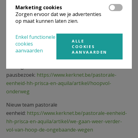
prisca-en-aquila/evenement/wereldquiz-van-111111
Marketing cookies
Zorgen ervoor dat we je advertenties
Lezingen bij de Kapucijnen in
op maat kunnen laten zien.
Herentals:
https://www.kerknet.be/pastorale-
eenheid-hh-prisca-en-aquila/artikel/het-spoor-van-
Enkel functionele
franciscus?microsite=1146
ALLE
cookies
COOKIES
aanvaarden
AANVAARDEN
September 2024
Verslag van het
pausbezoek:
https://www.kerknet.be/pastorale-
eenheid-hh-prisca-en-aquila/artikel/hoopvol-
onderweg
Nieuw team pastorale
eenheid:
https://www.kerknet.be/pastorale-eenheid-
hh-prisca-en-aquila/artikel/we-gaan-weer-verder-
vol-van-hoop-de-ongebaande-wegen