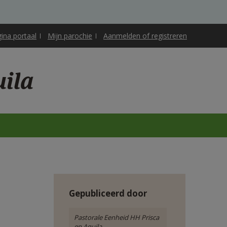
gina portaal
Mijn parochie
Aanmelden of registreren
uila
Gepubliceerd door
Pastorale Eenheid HH Prisca
en Aquila