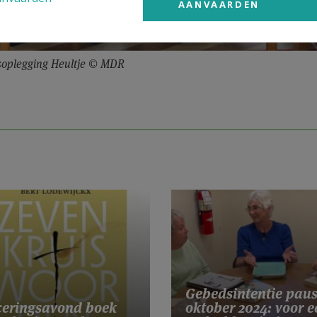
AANVAARDEN
soplegging Heultje © MDR
Gebedsintentie pau
eringsavond boek
oktober 2024: voor e