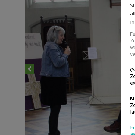
St
al
in
F
Zo
we
va
(
Zo
ex
M
Zo
la
En
a