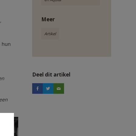
Meer
r
Artikel
n hun
Deel dit artikel
pen
geen