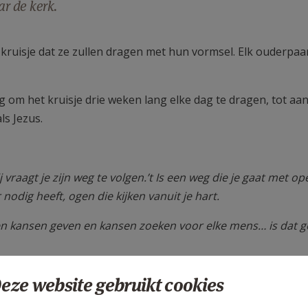
r de kerk.
 kruisje dat ze zullen dragen met hun vormsel. Elk ouderpaa
g om het kruisje drie weken lang elke dag te dragen, tot aa
ls Jezus.
Hij vraagt je zijn weg te volgen.’t Is een weg die je gaat met o
nodig heeft, ogen die kijken vanuit je hart.
 en kansen geven en kansen zoeken voor elke mens… is dat 
eze website gebruikt cookies