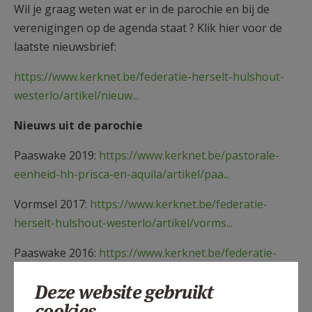
Wil je graag weten wat er in de parochie en bij de
verenigingen op de agenda staat ? Klik hier voor de
laatste nieuwsbrief:
https://www.kerknet.be/federatie-herselt-hulshout-
westerlo/artikel/nieuw...
Nieuws uit de parochie
Paaswake 2019:
https://www.kerknet.be/pastorale-
eenheid-hh-prisca-en-aquila/artikel/paa...
Vormsel 2017:
https://www.kerknet.be/federatie-
herselt-hulshout-westerlo/artikel/vorms...
Paaswake 2016:
https://www.kerknet.be/federatie-
herselt-hulshout-westerlo/artikel/paasw...
Deze website gebruikt
cookies