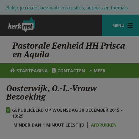
Overslaan en naar de inhoud gaan
Bekijk je recent bezochte microsites, auteurs en thema's
MENU
STARTPAGINA
Pastorale Eenheid HH Prisca
en Aquila
KERK
VIERINGEN
STARTPAGINA
CONTACTEN
MEER
SHOP
Oosterwijk, O.-L.-Vrouw
Bezoeking
ZOEKEN
HULP
GEPUBLICEERD OP WOENSDAG 30 DECEMBER 2015 -
13:29
STARTPAGINA PORTAAL
MINDER DAN 1 MINUUT LEESTIJD
AFDRUKKEN
MIJN PAROCHIE