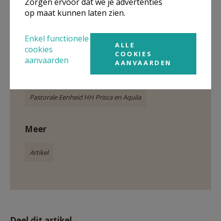
Zorgen ervoor dat we je advertenties
op maat kunnen laten zien.
Enkel functionele
ALLE
cookies
COOKIES
aanvaarden
AANVAARDEN
Gepubliceerd door
Pastorale Eenheid HH Prisca en Aquila
Meer
Artikel
Deel dit artikel