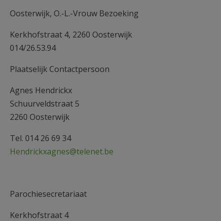
AANMELDEN OF REGISTREREN
Oosterwijk, O.-L.-Vrouw Bezoeking
Kerkhofstraat 4, 2260 Oosterwijk
014/26.53.94
Plaatselijk Contactpersoon
Agnes Hendrickx
Schuurveldstraat 5
2260 Oosterwijk
Tel. 014 26 69 34
Hendrickxagnes@telenet.be
Parochiesecretariaat
Kerkhofstraat 4