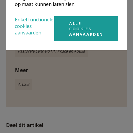
Quizzen voor Broederlijk Delen in Westmeerbeek © WD
op maat kunnen laten zien.
Enkel functionele
ALLE
cookies
COOKIES
aanvaarden
AANVAARDEN
Gepubliceerd door
Pastorale Eenheid HH Prisca en Aquila
Meer
Artikel
Deel dit artikel