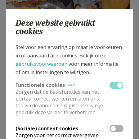
Deze website gebruikt
SO Heultje © MDR
cookies
Stel voor een ervaring op maat je voorkeuren
Gepubliceerd door
in of aanvaard alle cookies. Bekijk onze
gebruiksvoorwaarden
voor meer informatie
Pastorale Eenheid HH Prisca en Aquila
of om je instellingen te wijzigen.
Functionele cookies
AAN
Meer
Zorgen dat de basisfuncties van het
portaal correct werken en laten ons
Artikel
toe via de anonieme registratie van je
gebruik deze verder te verbeteren.
(Sociale) content cookies
Zorgen voor het correct weergeven