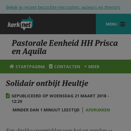
Overslaan en naar de inhoud gaan
Bekijk je recent bezochte microsites, auteurs en thema's
MENU
STARTPAGINA
Pastorale Eenheid HH Prisca
en Aquila
KERK
VIERINGEN
STARTPAGINA
CONTACTEN
MEER
SHOP
Solidair ontbijt Heultje
ZOEKEN
GEPUBLICEERD OP WOENSDAG 21 MAART 2018 -
HULP
12:29
MINDER DAN 1 MINUUT LEESTIJD
AFDRUKKEN
STARTPAGINA PORTAAL
MIJN PAROCHIE
Een drukke voormiddag was het op zondag 11