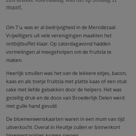
AANMELDEN OF REGISTREREN
maart.
Om 7 u. was er al bedrijvigheid in de Merodezaal.
Vrijwilligers uit vele verenigingen maakten het
ontbijtbuffet klaar. Op zaterdagavond hadden
vormelingen al meegeholpen om de fruitsla te
maken.
Heerlijk smullen was het van de lekkere eitjes, bacon,
kaas en als toetje fruitsla met platte kaas of een stuk
cake met liefde gebakken door de helpers. Het was
gezellig druk en de doos van Broederlijk Delen werd
met gulle hand gevuld.
De bloemenwenskaarten waren in een mum van tijd
uitverkocht. Overal in Heultje zullen er binnenkort
bloementapijtjes komen piepen.