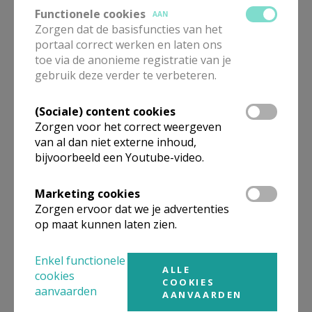
GZV september 2017 © MDR
Functionele cookies
AAN
Zorgen dat de basisfuncties van het
portaal correct werken en laten ons
toe via de anonieme registratie van je
gebruik deze verder te verbeteren.
Gepubliceerd door
(Sociale) content cookies
Pastorale Eenheid HH Prisca en Aquila
Zorgen voor het correct weergeven
van al dan niet externe inhoud,
bijvoorbeeld een Youtube-video.
Meer
Artikel
Marketing cookies
Zorgen ervoor dat we je advertenties
op maat kunnen laten zien.
Enkel functionele
ALLE
cookies
COOKIES
Deel dit artikel
aanvaarden
AANVAARDEN