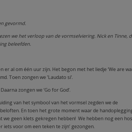
ren gevormd.
lezen we het verloop van de vormselviering. Nick en Tinne, 
ing beleefden.
er al om één uur zijn. Het begon met het liedje ‘We are wa
omd. Toen zongen we ’Laudato si’.
 Daarna zongen we ‘Go for God’.
 duiding van het symbool van het vormsel zegden we de
pbeloften. En toen het grote moment waar de handopleggin
 dat we geen klets gekregen hebben! We hebben nog een hos
er iets voor om een teken te zijn’ gezongen.