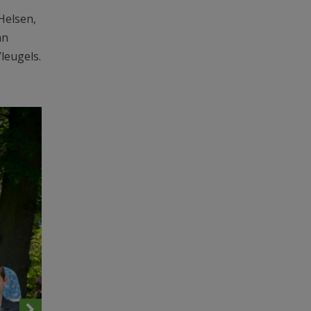
Helsen,
an
leugels.