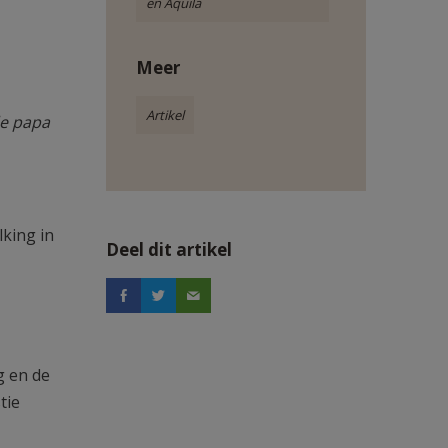
en Aquila
Meer
Artikel
de papa
lking in
Deel dit artikel
g en de
tie