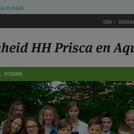
ca en Aquila
Hulp
Startpa
nheid HH Prisca en Aq
ZOEKEN