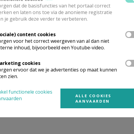
rgen dat de basisfuncties van het portaal correct
k organisatorisch talent van de catechisten. De mooie versie
rken en laten ons toe via de anonieme registratie
n je gebruik deze verder te verbeteren.
opkaarsen, ... het verliep allemaal van een leien dakje.
ou zijn, had het mis. Met zo’n toffe en inspirerende groep 
Sociale) content cookies
uis van God’!”
rgen voor het correct weergeven van al dan niet
terne inhoud, bijvoorbeeld een Youtube-video.
arketing cookies
rgen ervoor dat we je advertenties op maat kunnen
ten zien.
 toevoegen. Dat de kinderen straalden kan je op de foto’s ze
dschap en enthousiasme. Het was voor ons een groot plezier
kel functionele cookies
ze vormseldag. Nogmaals proficiat aan jullie allen en aan ju
ALLE COOKIES
anvaarden
AANVAARDEN