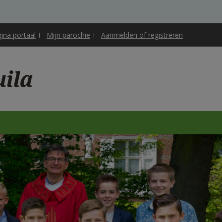
gina portaal
Mijn parochie
Aanmelden of registreren
uila