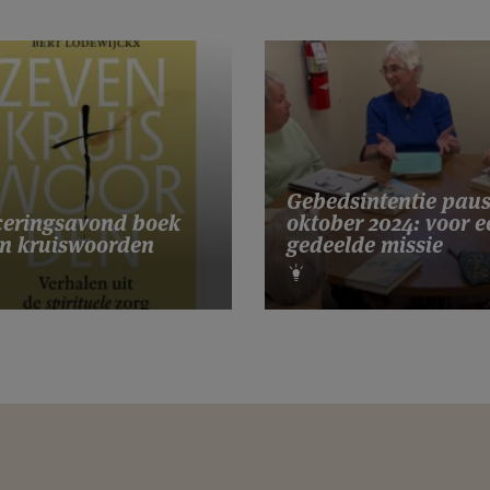
Gebedsintentie pau
eringsavond boek
oktober 2024: voor e
n kruiswoorden
gedeelde missie