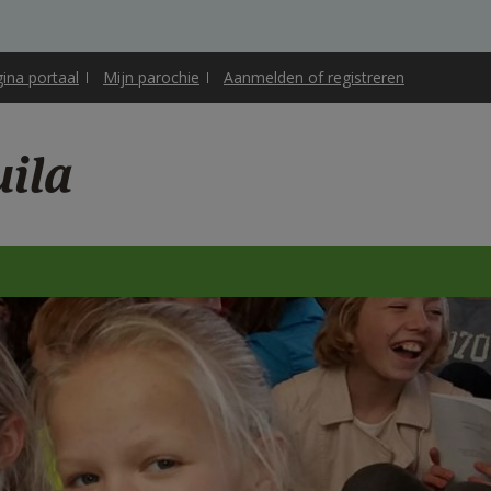
gina portaal
Mijn parochie
Aanmelden of registreren
uila