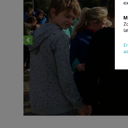
ex
M
Zo
la
En
a