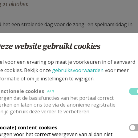
 21 oktober.
 het een stralende dag voor de zang- en spelnamiddag in
eze website gebruikt cookies
elijk. Jos Bielen gaf het beste van zichzelf en slaagde er to
en. Het lijkt er misschien een beetje vroeg voor, maar zo k
el voor een ervaring op maat je voorkeuren in of aanvaard
en voor het vormsel. Dat oefenen vergt toch wel wat concent
le cookies. Bekijk onze
gebruiksvoorwaarden
voor meer
letjes voorzien om even wat energie kwijt te spelen. Na afl
formatie of om je instellingen te wijzigen.
unctionele cookies
AAN
rgen dat de basisfuncties van het portaal correct
rken en laten ons toe via de anonieme registratie
n je gebruik deze verder te verbeteren.
Sociale) content cookies
rgen voor het correct weergeven van al dan niet