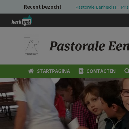
Overslaan en naar de inhoud gaan
Recent bezocht
Pastorale Eenheid HH Pris
Pastorale Ee
STARTPAGINA
CONTACTEN