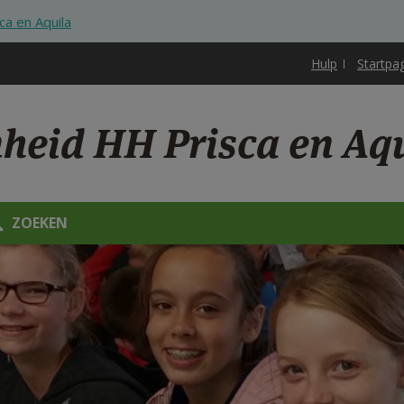
ca en Aquila
Hulp
Startpa
nheid HH Prisca en Aq
ZOEKEN