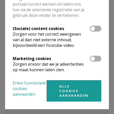
portaal correct werken en laten ons
toe via de anonieme registratie van je
Lees meer
gebruik deze verder te verbeteren.
(Sociale) content cookies
Zorgen voor het correct weergeven
van al dan niet externe inhoud,
bijvoorbeeld een Youtube-video.
Marketing cookies
Zorgen ervoor dat we je advertenties
op maat kunnen laten zien.
Getuigenis over OJP - Zomerse
Enkel functionele
abdijdagen in Orval voor jongeren
ALLE
cookies
COOKIES
aanvaarden
AANVAARDEN