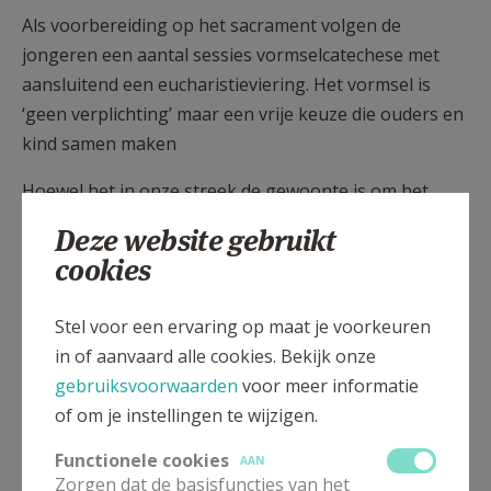
Als voorbereiding op het sacrament volgen de
jongeren een aantal sessies vormselcatechese met
aansluitend een eucharistieviering. Het vormsel is
‘geen verplichting’ maar een vrije keuze die ouders en
kind samen maken
Hoewel het in onze streek de gewoonte is om het
vormsel te ontvangen in het zesde leerjaar, is het
Deze website gebruikt
vormsel eigenlijk niet gekoppeld aan een bepaalde
cookies
leeftijd. Ook als volwassene kan je het vormsel
ontvangen.
Stel voor een ervaring op maat je voorkeuren
in of aanvaard alle cookies. Bekijk onze
Klik hier voor de voorlopige planning en de
gebruiksvoorwaarden
voor meer informatie
praktische afspraken rond het Vormsel
of om je instellingen te wijzigen.
Functionele cookies
AAN
Zorgen dat de basisfuncties van het