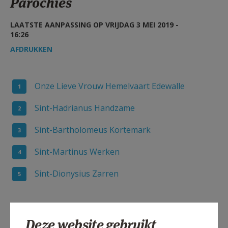
Parochies
AANMELDEN OF REGISTREREN
LAATSTE AANPASSING OP VRIJDAG 3 MEI 2019 -
16:26
AFDRUKKEN
Onze Lieve Vrouw Hemelvaart Edewalle
Sint-Hadrianus Handzame
Sint-Bartholomeus Kortemark
Sint-Martinus Werken
Sint-Dionysius Zarren
Deze website gebruikt