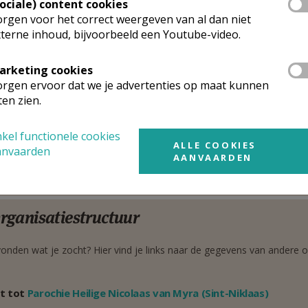
lippus Neridreef 3
Sociale) content cookies
Google Maps
00
Sint-Niklaas
rgen voor het correct weergeven van al dan niet
terne inhoud, bijvoorbeeld een Youtube-video.
32 472 253 274
arketing cookies
arochie-administrator
rgen ervoor dat we je advertenties op maat kunnen
ten zien.
f
Van der Gucht
Stuur een mailtje
lippus Neridreef 3
kel functionele cookies
Google Maps
ALLE COOKIES
00
Sint-Niklaas
anvaarden
AANVAARDEN
32 472 253 274
rganisatiestructuur
onden wat je zocht? Hier vind je links naar de gegevens van andere o
t tot
Parochie Heilige Nicolaas van Myra (Sint-Niklaas)