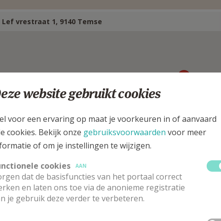
 Lef vrestraat 1, 9140 Temse
eze website gebruikt cookies
el voor een ervaring op maat je voorkeuren in of aanvaard
le cookies. Bekijk onze
gebruiksvoorwaarden
voor meer
formatie of om je instellingen te wijzigen.
unctionele cookies
AAN
rgen dat de basisfuncties van het portaal correct
astoor
rken en laten ons toe via de anonieme registratie
n je gebruik deze verder te verbeteren.
f
Van der Gucht
Stuur een mailtje