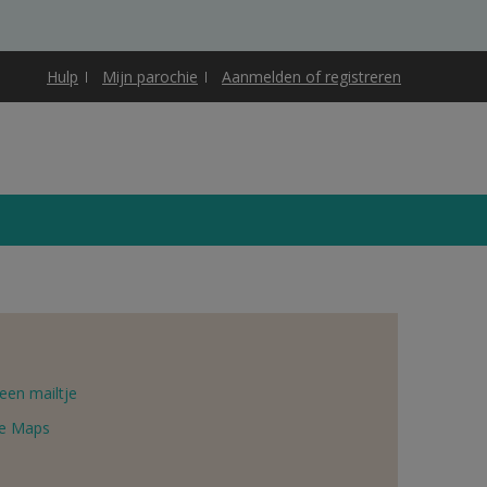
Hulp
Mijn parochie
Aanmelden of registreren
een mailtje
e Maps