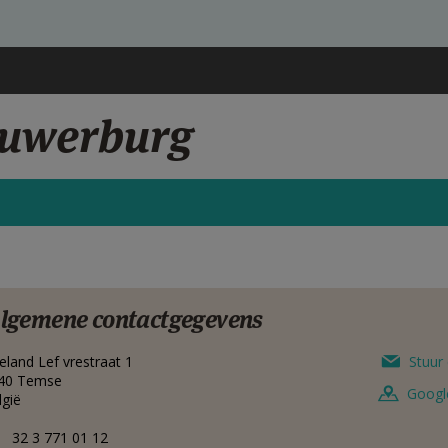
auwerburg
lgemene contactgegevens
eland Lef vrestraat 1
Stuur 
40
Temse
Googl
lgië
32 3 771 01 12