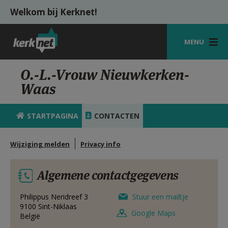
Overslaan en naar de inhoud gaan
Welkom bij Kerknet!
MENU
STARTPAGINA
O.-L.-Vrouw Nieuwkerken-
Waas
KERK
VIERINGEN
STARTPAGINA
CONTACTEN
SHOP
Wijziging melden
Privacy info
ZOEKEN
Algemene contactgegevens
HULP
MIJN PAROCHIE
Philippus Neridreef 3
Stuur een mailtje
9100
Sint-Niklaas
Google Maps
België
AANMELDEN OF REGISTREREN