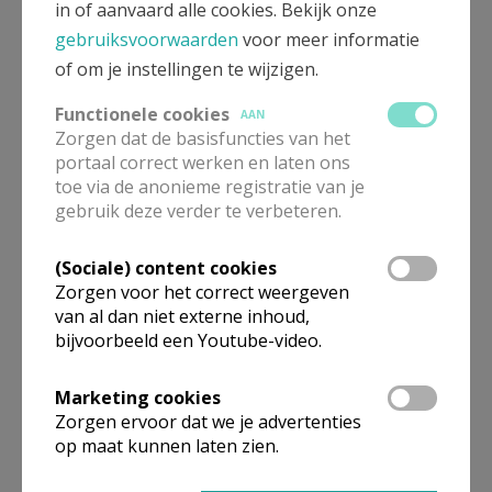
in of aanvaard alle cookies. Bekijk onze
Pastoor
gebruiksvoorwaarden
voor meer informatie
of om je instellingen te wijzigen.
Raf
Vermeulen
Philippus Neridreef 3
Functionele cookies
AAN
9100
Sint-Niklaas
Zorgen dat de basisfuncties van het
portaal correct werken en laten ons
32 3 776 08 22
toe via de anonieme registratie van je
32 495 575 559
gebruik deze verder te verbeteren.
Stuur een mailtje
(Sociale) content cookies
Google Maps
Zorgen voor het correct weergeven
van al dan niet externe inhoud,
bijvoorbeeld een Youtube-video.
Permanent diaken
Marketing cookies
Zorgen ervoor dat we je advertenties
José
Roelant
op maat kunnen laten zien.
Huis ten Halve 41
9100
Nieuwkerken-Waas