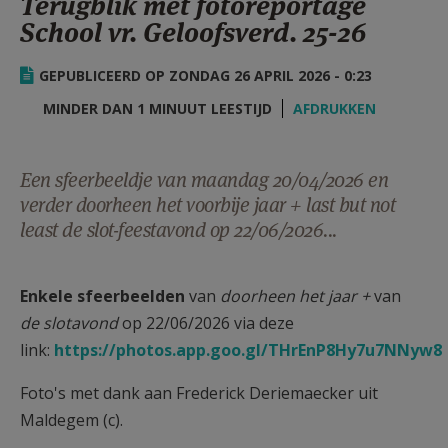
Terugblik met fotoreportage
AANMELDEN OF REGISTREREN
School vr. Geloofsverd. 25-26
GEPUBLICEERD OP ZONDAG 26 APRIL 2026 - 0:23
MINDER DAN 1 MINUUT LEESTIJD
AFDRUKKEN
Een sfeerbeeldje van maandag 20/04/2026 en
verder doorheen het voorbije jaar + last but not
least de slot-feestavond op 22/06/2026...
Enkele sfeerbeelden
van
doorheen het jaar +
van
de slotavond
op 22/06/2026 via deze
link:
https://photos.app.goo.gl/THrEnP8Hy7u7NNyw8
Foto's met dank aan Frederick Deriemaecker uit
Maldegem (c).