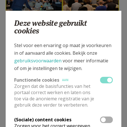
Deze website gebruikt
cookies
Stel voor een ervaring op maat je voorkeuren
in of aanvaard alle cookies. Bekijk onze
Gepubliceerd door
gebruiksvoorwaarden
voor meer informatie
of om je instellingen te wijzigen.
H. Marta en Maria Parochie in Aalter
Functionele cookies
AAN
Zorgen dat de basisfuncties van het
Meer
portaal correct werken en laten ons
toe via de anonieme registratie van je
Artikel
gebruik deze verder te verbeteren.
(Sociale) content cookies
Zorgen voor het correct weergeven