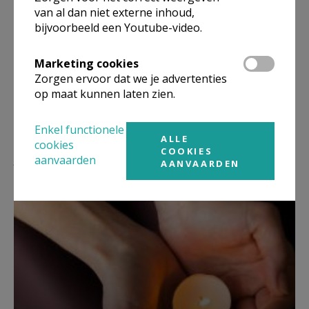
van al dan niet externe inhoud,
bijvoorbeeld een Youtube-video.
Deel dit artikel
Marketing cookies
Zorgen ervoor dat we je advertenties
op maat kunnen laten zien.
Enkel functionele
ALLE
cookies
COOKIES
Lees meer
aanvaarden
AANVAARDEN