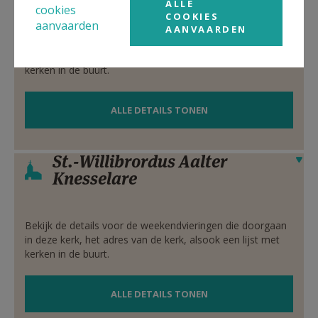
ALLE
cookies
COOKIES
aanvaarden
AANVAARDEN
In deze kerk vinden geen weekendvieringen plaats. Bekijk
de details voor het adres van de kerk, alsook een lijst met
kerken in de buurt.
ALLE DETAILS TONEN
St.-Willibrordus Aalter
Verbergen
Knesselare
Bekijk de details voor de weekendvieringen die doorgaan
in deze kerk, het adres van de kerk, alsook een lijst met
kerken in de buurt.
ALLE DETAILS TONEN