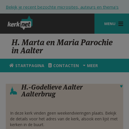
Overslaan en naar de inhoud gaan
Bekijk je recent bezochte microsites, auteurs en thema's
MENU
STARTPAGINA
H. Marta en Maria Parochie
in Aalter
KERK
VIERINGEN
STARTPAGINA
CONTACTEN
MEER
SHOP
H.-Godelieve Aalter
Verbergen
ZOEKEN
Aalterbrug
HULP
STARTPAGINA PORTAAL
In deze kerk vinden geen weekendvieringen plaats. Bekijk
de details voor het adres van de kerk, alsook een lijst met
MIJN PAROCHIE
kerken in de buurt.