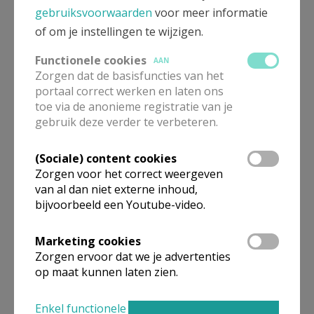
gebruiksvoorwaarden
voor meer informatie
Bekijk de details voor de weekendvieringen die doorgaan
of om je instellingen te wijzigen.
in deze kerk, het adres van de kerk, alsook een lijst met
kerken in de buurt.
Functionele cookies
AAN
Zorgen dat de basisfuncties van het
portaal correct werken en laten ons
ALLE DETAILS TONEN
toe via de anonieme registratie van je
gebruik deze verder te verbeteren.
St.-Lambertus Aalter Poeke
Verbergen
(Sociale) content cookies
Zorgen voor het correct weergeven
van al dan niet externe inhoud,
In deze kerk vinden geen weekendvieringen plaats. Bekijk
bijvoorbeeld een Youtube-video.
de details voor het adres van de kerk, alsook een lijst met
kerken in de buurt.
Marketing cookies
Zorgen ervoor dat we je advertenties
ALLE DETAILS TONEN
op maat kunnen laten zien.
St.-Medardus Aalter Ursel
Enkel functionele
Verbergen