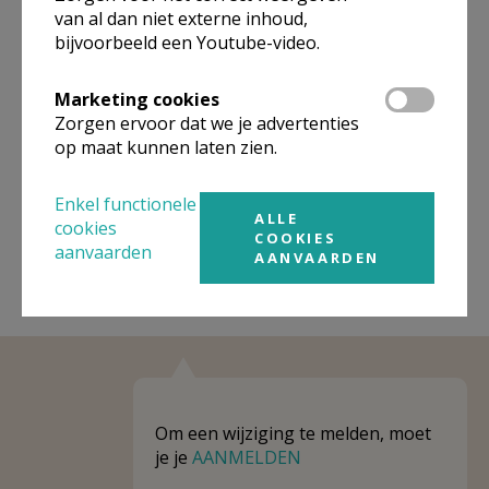
Omgeving
van al dan niet externe inhoud,
bijvoorbeeld een Youtube-video.
Niet gevonden wat je zocht? Hier vind je
links naar kerken, eventueel van andere
Marketing cookies
Zorgen ervoor dat we je advertenties
organisaties, in de buurt.
op maat kunnen laten zien.
Kerken in of nabij
Aalter
Enkel functionele
ALLE
cookies
COOKIES
aanvaarden
AANVAARDEN
Om een wijziging te melden, moet
je je
AANMELDEN