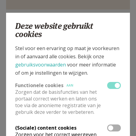
AANMELDEN OF REGISTREREN
St-Godelievestraat, 9880 Aalter
Deze website gebruikt
cookies
Stel voor een ervaring op maat je voorkeuren
in of aanvaard alle cookies. Bekijk onze
gebruiksvoorwaarden
voor meer informatie
of om je instellingen te wijzigen.
Functionele cookies
AAN
Zorgen dat de basisfuncties van het
portaal correct werken en laten ons
toe via de anonieme registratie van je
gebruik deze verder te verbeteren.
In deze kerk vinden geen weekendvieringen plaats. Via de
onderstaande lijst kan je het aanbod van kerken in de buurt
raadplegen.
(Sociale) content cookies
Zorgen voor het correct weergeven