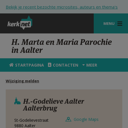
Overslaan en naar de inhoud gaan
Bekijk je recent bezochte microsites, auteurs en thema's
MENU
STARTPAGINA
H. Marta en Maria Parochie
in Aalter
KERK
VIERINGEN
STARTPAGINA
CONTACTEN
MEER
SHOP
Wijziging melden
ZOEKEN
HULP
H.-Godelieve Aalter
Aalterbrug
STARTPAGINA PORTAAL
Google Maps
St-Godelievestraat
MIJN PAROCHIE
9880
Aalter