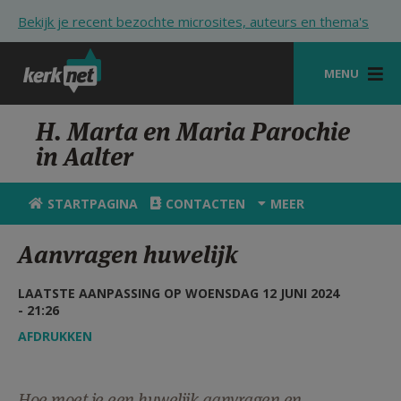
Overslaan en naar de inhoud gaan
Bekijk je recent bezochte microsites, auteurs en thema's
MENU
STARTPAGINA
H. Marta en Maria Parochie
in Aalter
KERK
VIERINGEN
STARTPAGINA
CONTACTEN
MEER
SHOP
Aanvragen huwelijk
ZOEKEN
LAATSTE AANPASSING OP WOENSDAG 12 JUNI 2024
HULP
- 21:26
AFDRUKKEN
STARTPAGINA PORTAAL
MIJN PAROCHIE
Hoe moet je een huwelijk aanvragen en