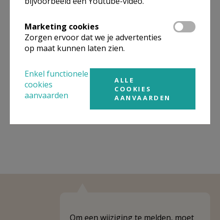
bijvoorbeeld een Youtube-video.
Omgeving
Marketing cookies
Zorgen ervoor dat we je advertenties
Niet gevonden wat je zocht? Hier vind je
op maat kunnen laten zien.
links naar kerken, eventueel van andere
organisaties, in de buurt.
Enkel functionele
ALLE
cookies
Kerken in of nabij
ST.-JORIS-TEN-DISTEL
COOKIES
aanvaarden
AANVAARDEN
Om een wijziging te melden, moet