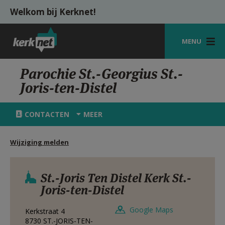
Overslaan en naar de inhoud gaan
Welkom bij Kerknet!
MENU
STARTPAGINA
Parochie St.-Georgius St.-
Joris-ten-Distel
KERK
VIERINGEN
CONTACTEN
MEER
SHOP
Wijziging melden
ZOEKEN
HULP
St.-Joris Ten Distel Kerk St.-
Joris-ten-Distel
MIJN PAROCHIE
Google Maps
Kerkstraat 4
AANMELDEN OF REGISTREREN
8730
ST.-JORIS-TEN-