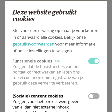
DISTEL
Deze website gebruikt
cookies
Kerkstraat 4, 8730 ST.-JORIS-TEN-DISTEL
Stel voor een ervaring op maat je voorkeuren
in of aanvaard alle cookies. Bekijk onze
gebruiksvoorwaarden
voor meer informatie
of om je instellingen te wijzigen.
Functionele cookies
AAN
Zorgen dat de basisfuncties van het
portaal correct werken en laten ons
toe via de anonieme registratie van je
gebruik deze verder te verbeteren.
(Sociale) content cookies
In deze kerk vinden geen weekendvieringen plaats. Via de
Zorgen voor het correct weergeven
onderstaande lijst kan je het aanbod van kerken in de buurt
van al dan niet externe inhoud,
raadplegen.