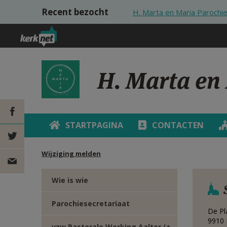
Overslaan en naar de inhoud gaan
Recent bezocht
H. Marta en Maria Parochie 
H. Marta en 
STARTPAGINA
CONTACTEN
DEEL OP
Wijziging melden
FACEBOOK
DEEL OP
Wie is wie
TWITTER
DEEL
Parochiesecretariaat
De Pl
VIA
9910
vzw Pastorale Werking Aalter (+