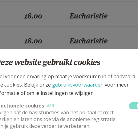
18.00
Eucharistie
18.00
Eucharistie
eze website gebruikt cookies
18.00
Eucharistie
el voor een ervaring op maat je voorkeuren in of aanvaard
le cookies. Bekijk onze
gebruiksvoorwaarden
voor meer
18.00
Eucharistie
formatie of om je instellingen te wijzigen.
unctionele cookies
AAN
rgen dat de basisfuncties van het portaal correct
18.00
Eucharistie
rken en laten ons toe via de anonieme registratie
n je gebruik deze verder te verbeteren.