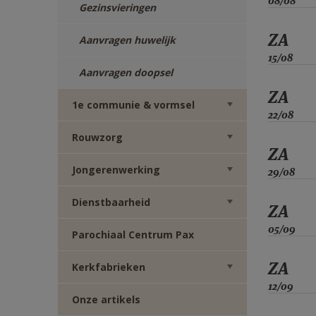
08/08
Gezinsvieringen
ZA
Aanvragen huwelijk
15/08
Aanvragen doopsel
ZA
1e communie & vormsel
22/08
Rouwzorg
ZA
Jongerenwerking
29/08
Dienstbaarheid
ZA
05/09
Parochiaal Centrum Pax
ZA
Kerkfabrieken
12/09
Onze artikels