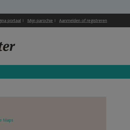
gina portaal
Mijn parochie
Aanmelden of registreren
ter
e Maps