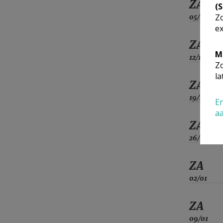
ZA
(
Zo
05/12
ex
ZA
M
12/12
Zo
la
ZA
19/12
En
a
ZA
26/12
ZA
02/01
ZA
09/01