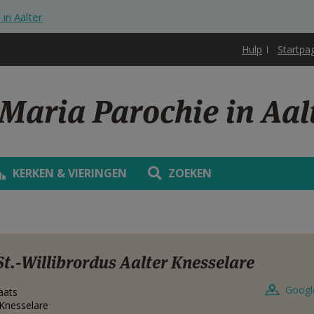
in Aalter
Hulp
Startpa
Maria Parochie in Aal
KERKEN & VIERINGEN
ZOEKEN
St.-Willibrordus Aalter Knesselare
Googl
aats
Knesselare