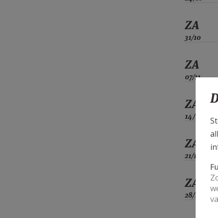
ZA
31/10
ZA
07/11
D
ZA
14/11
St
al
ZA
in
21/11
F
Zo
ZA
we
28/11
va