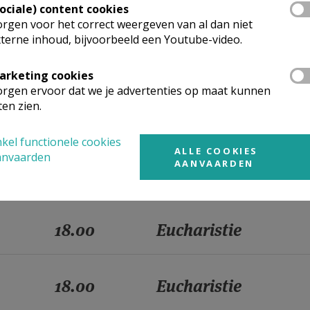
18.00
Eucharistie
Sociale) content cookies
rgen voor het correct weergeven van al dan niet
terne inhoud, bijvoorbeeld een Youtube-video.
18.00
Eucharistie
arketing cookies
rgen ervoor dat we je advertenties op maat kunnen
ten zien.
18.00
Eucharistie
kel functionele cookies
ALLE COOKIES
anvaarden
AANVAARDEN
18.00
Eucharistie
18.00
Eucharistie
18.00
Eucharistie