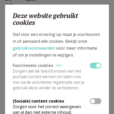
20/05
Deze website gebruikt
DO
19.00
Eucharistie
27/05
cookies
DO
19.00
Eucharistie
Stel voor een ervaring op maat je voorkeuren
03/06
in of aanvaard alle cookies. Bekijk onze
DO
19.00
Eucharistie
gebruiksvoorwaarden
voor meer informatie
10/06
of om je instellingen te wijzigen.
DO
19.00
Eucharistie
Functionele cookies
AAN
17/06
Zorgen dat de basisfuncties van het
portaal correct werken en laten ons
DO
19.00
Eucharistie
toe via de anonieme registratie van je
24/06
gebruik deze verder te verbeteren.
DO
19.00
Eucharistie
01/07
(Sociale) content cookies
Zorgen voor het correct weergeven
DO
19.00
Eucharistie
van al dan niet externe inhoud,