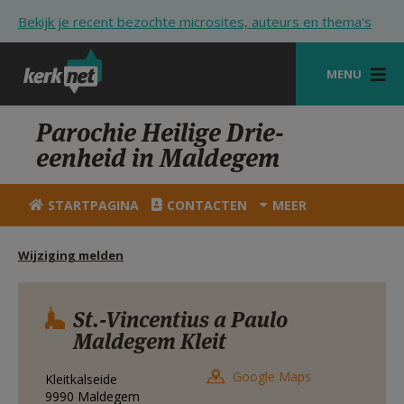
Overslaan en naar de inhoud gaan
Bekijk je recent bezochte microsites, auteurs en thema's
MENU
STARTPAGINA
Parochie Heilige Drie-
eenheid in Maldegem
KERK
VIERINGEN
STARTPAGINA
CONTACTEN
MEER
SHOP
Wijziging melden
ZOEKEN
HULP
St.-Vincentius a Paulo
Maldegem Kleit
STARTPAGINA PORTAAL
Google Maps
Kleitkalseide
MIJN PAROCHIE
9990
Maldegem