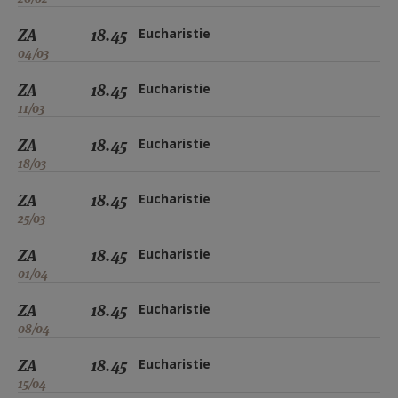
ZA
18.45
Eucharistie
04/03
ZA
18.45
Eucharistie
11/03
ZA
18.45
Eucharistie
18/03
ZA
18.45
Eucharistie
25/03
ZA
18.45
Eucharistie
01/04
ZA
18.45
Eucharistie
08/04
ZA
18.45
Eucharistie
15/04