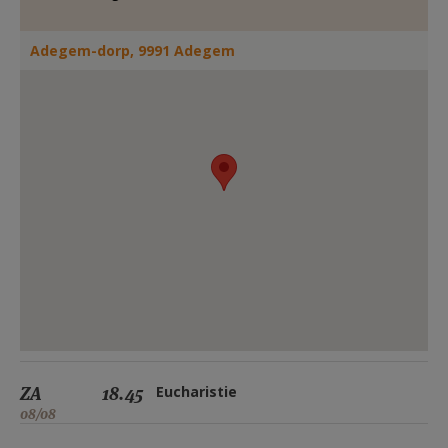
AANMELDEN OF REGISTREREN
Adegem-dorp, 9991 Adegem
ZA
18.45
Eucharistie
08/08