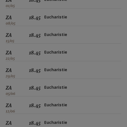
01/05
ZA
18.45
Eucharistie
08/05
ZA
18.45
Eucharistie
15/05
ZA
18.45
Eucharistie
22/05
ZA
18.45
Eucharistie
29/05
ZA
18.45
Eucharistie
05/06
ZA
18.45
Eucharistie
12/06
ZA
18.45
Eucharistie