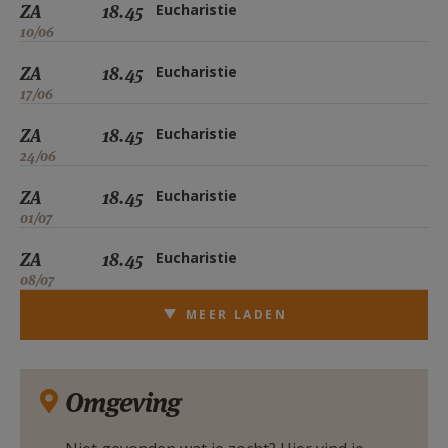
ZA
18.45
Eucharistie
10/06
ZA
18.45
Eucharistie
17/06
ZA
18.45
Eucharistie
24/06
ZA
18.45
Eucharistie
01/07
ZA
18.45
Eucharistie
08/07
MEER LADEN
Omgeving