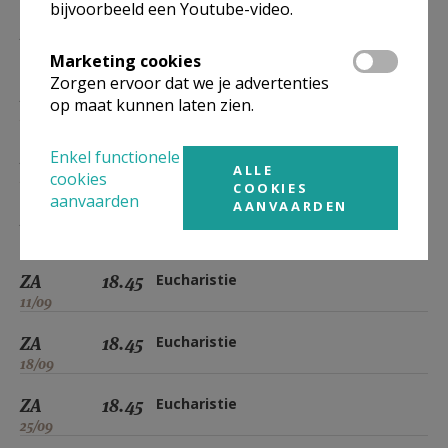
bijvoorbeeld een Youtube-video.
ZA
18.45
Eucharistie
14/08
Marketing cookies
Zorgen ervoor dat we je advertenties
ZA
18.45
Eucharistie
op maat kunnen laten zien.
21/08
ZA
Enkel functionele
18.45
Eucharistie
ALLE
cookies
28/08
COOKIES
aanvaarden
AANVAARDEN
ZA
18.45
Eucharistie
04/09
ZA
18.45
Eucharistie
11/09
ZA
18.45
Eucharistie
18/09
ZA
18.45
Eucharistie
25/09