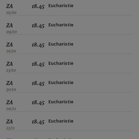
ZA
18.45
Eucharistie
02/10
ZA
18.45
Eucharistie
09/10
ZA
18.45
Eucharistie
16/10
ZA
18.45
Eucharistie
23/10
ZA
18.45
Eucharistie
30/10
ZA
18.45
Eucharistie
06/11
ZA
18.45
Eucharistie
13/11