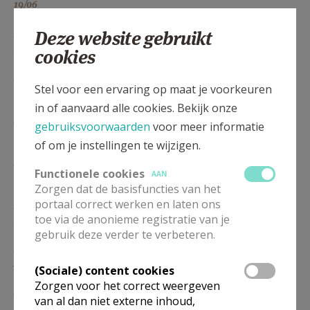
19/06
ZA
18.45
Eucharistie
Deze website gebruikt
26/06
cookies
ZA
18.45
Eucharistie
Stel voor een ervaring op maat je voorkeuren
03/07
in of aanvaard alle cookies. Bekijk onze
ZA
18.45
Eucharistie
gebruiksvoorwaarden
voor meer informatie
10/07
of om je instellingen te wijzigen.
ZA
18.45
Eucharistie
Functionele cookies
AAN
17/07
Zorgen dat de basisfuncties van het
ZA
portaal correct werken en laten ons
18.45
Eucharistie
toe via de anonieme registratie van je
24/07
gebruik deze verder te verbeteren.
ZA
18.45
Eucharistie
31/07
(Sociale) content cookies
Zorgen voor het correct weergeven
ZA
18.45
Eucharistie
van al dan niet externe inhoud,
07/08