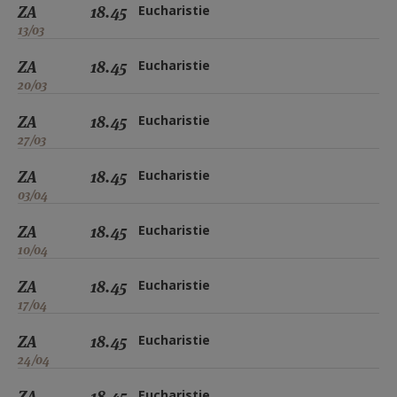
ZA
18.45
Eucharistie
13/03
ZA
18.45
Eucharistie
20/03
ZA
18.45
Eucharistie
27/03
ZA
18.45
Eucharistie
03/04
ZA
18.45
Eucharistie
10/04
ZA
18.45
Eucharistie
17/04
ZA
18.45
Eucharistie
24/04
ZA
18.45
Eucharistie