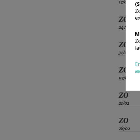
17/01
(
Zo
ex
ZO
24/01
M
Zo
ZO
la
31/01
En
ZO
a
07/02
ZO
21/02
ZO
28/02