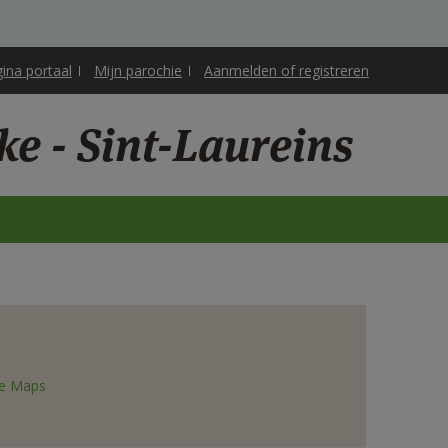
gina portaal
Mijn parochie
Aanmelden of registreren
ke - Sint-Laureins
e Maps