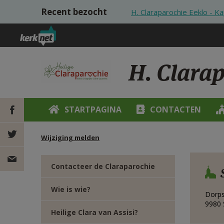
Overslaan en naar de inhoud gaan
Recent bezocht
H. Claraparochie Eeklo - Ka
H. Clarap
STARTPAGINA
CONTACTEN
Wijziging melden
DEEL OP
FACEBOOK
DEEL OP
Contacteer de Claraparochie
TWITTER
DEEL
Wie is wie?
Dorps
9980
VIA
Heilige Clara van Assisi?