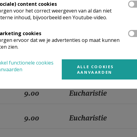
Sociale) content cookies
rgen voor het correct weergeven van al dan niet
terne inhoud, bijvoorbeeld een Youtube-video.
9.00
Eucharistie
arketing cookies
rgen ervoor dat we je advertenties op maat kunnen
9.00
Eucharistie
ten zien.
kel functionele cookies
9.00
Eucharistie
ALLE COOKIES
anvaarden
AANVAARDEN
9.00
Eucharistie
9.00
Eucharistie