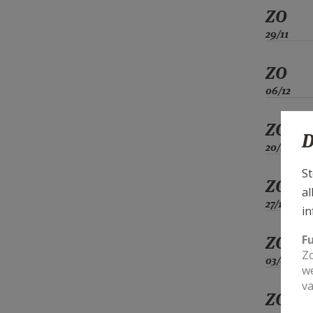
ZO
29/11
ZO
06/12
ZO
D
20/12
St
ZO
al
27/12
in
F
ZO
Zo
03/01
we
va
ZO