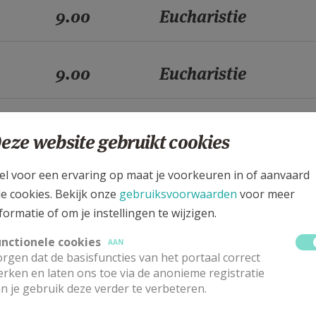
9.00
Eucharistie
9.00
Eucharistie
9.00
Eucharistie
eze website gebruikt cookies
el voor een ervaring op maat je voorkeuren in of aanvaard
9.00
Eucharistie
le cookies. Bekijk onze
gebruiksvoorwaarden
voor meer
formatie of om je instellingen te wijzigen.
unctionele cookies
9.00
Eucharistie
AAN
rgen dat de basisfuncties van het portaal correct
rken en laten ons toe via de anonieme registratie
n je gebruik deze verder te verbeteren.
9.00
Eucharistie