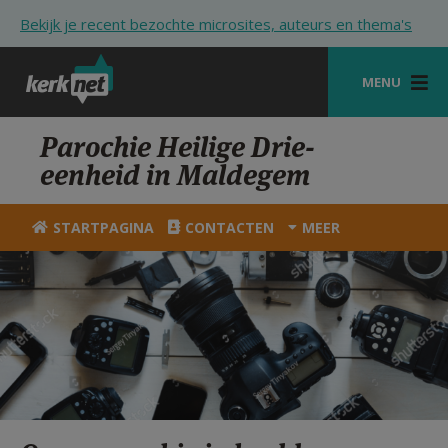
Overslaan en naar de inhoud gaan
Bekijk je recent bezochte microsites, auteurs en thema's
MENU
STARTPAGINA
Parochie Heilige Drie-
eenheid in Maldegem
KERK
VIERINGEN
STARTPAGINA
CONTACTEN
MEER
SHOP
ZOEKEN
HULP
STARTPAGINA PORTAAL
MIJN PAROCHIE