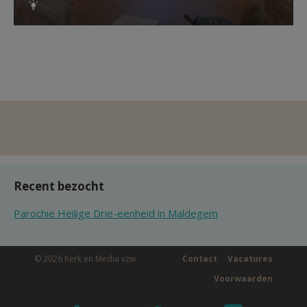
Recent bezocht
Parochie Heilige Drie-eenheid in Maldegem
© 2026 Kerk en Media vzw
Contact
Vacatures
Voorwaarden