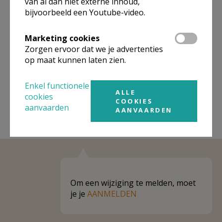
van al dan niet externe inhoud,
bijvoorbeeld een Youtube-video.
Niet gevonden wat je zocht? Hier vind je
links naar kerken, eventueel van andere
Marketing cookies
organisaties, in de buurt.
Zorgen ervoor dat we je advertenties
op maat kunnen laten zien.
Kerken in of nabij
Vinkt
Enkel functionele
ALLE
cookies
COOKIES
aanvaarden
AANVAARDEN
Om een wijziging te melden, moet
je je
AANMELDEN