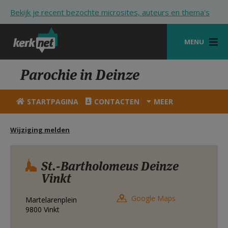
Overslaan en naar de inhoud gaan
Bekijk je recent bezochte microsites, auteurs en thema's
MENU
STARTPAGINA
Parochie in Deinze
KERK
STARTPAGINA
CONTACTEN
MEER
VIERINGEN
Wijziging melden
SHOP
ZOEKEN
St.-Bartholomeus Deinze
Vinkt
HULP
STARTPAGINA PORTAAL
Google Maps
Martelarenplein
9800
Vinkt
MIJN PAROCHIE