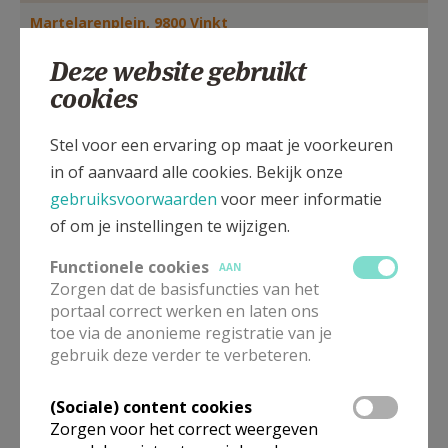
AANMELDEN OF REGISTREREN
Martelarenplein, 9800 Vinkt
Deze website gebruikt
cookies
Stel voor een ervaring op maat je voorkeuren
in of aanvaard alle cookies. Bekijk onze
gebruiksvoorwaarden
voor meer informatie
of om je instellingen te wijzigen.
Functionele cookies
AAN
Zorgen dat de basisfuncties van het
portaal correct werken en laten ons
toe via de anonieme registratie van je
In deze kerk vinden geen weekendvieringen plaats. Via de
gebruik deze verder te verbeteren.
onderstaande lijst kan je het aanbod van kerken in de buurt
raadplegen.
(Sociale) content cookies
Omgeving
Zorgen voor het correct weergeven