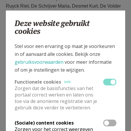
Ruyck Riet, De Schrijver Maria, Desmet Kurt, De Volder
Nadine, Devos Frans, De Waele Jan, De Waele Noëlla,
Deze website gebruikt
De Winter Mieke, Dhondt Nancy, Hofman Laura, Huys
cookies
Bert, Laureys Marita, Neirinck Frans (moderator),
Neirynck Maria, Onderbeke Rosa, Ranschaert Rosanne,
Stel voor een ervaring op maat je voorkeuren
Rogge Hilde, E.H. Van Acker Rudy (pastoor-deken),
in of aanvaard alle cookies. Bekijk onze
Vandermeeren Freddy, Van de Velde Ellen, Van Haute
gebruiksvoorwaarden
voor meer informatie
Hervé, Vanhauwaert Gabriël, Van Heirzeele Johan, Van
of om je instellingen te wijzigen.
Huffel Joris, Van Lerberghe Marleen, Vanobbergen
Francine, Vercamer Ria, Vermeulen Lutgarde,
Functionele cookies
AAN
Vermeulen Nicolas, Vlaemynck Dirk.
Zorgen dat de basisfuncties van het
portaal correct werken en laten ons
Het parochiaal beraad
toe via de anonieme registratie van je
gebruik deze verder te verbeteren.
Vanaf het werkjaar 2021-2022 bestaat er in onze
parochie ook een parochiaal beraad. Op de
(Sociale) content cookies
samenkomsten van het parochiaal beraad is in principe
Zorgen voor het correct weergeven