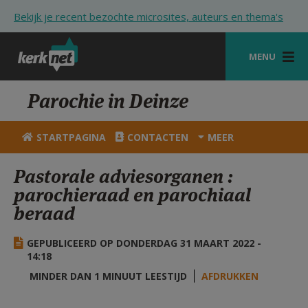
Overslaan en naar de inhoud gaan
Bekijk je recent bezochte microsites, auteurs en thema's
MENU
STARTPAGINA
Parochie in Deinze
KERK
STARTPAGINA
CONTACTEN
MEER
VIERINGEN
Pastorale adviesorganen :
SHOP
parochieraad en parochiaal
beraad
ZOEKEN
HULP
GEPUBLICEERD OP DONDERDAG 31 MAART 2022 -
14:18
STARTPAGINA PORTAAL
MINDER DAN 1 MINUUT LEESTIJD
AFDRUKKEN
MIJN PAROCHIE