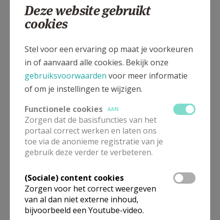
Deze website gebruikt
van de hierboven vermelde peronen.
cookies
⃝ Ofwel d.m.v. een
overschrijving
op de transitrekening van de
parochie:
BE13 8901 2456 8239
(VDK)
à
Met in de
mededeling
: duidelijk
“mis voor NAAM op
Stel voor een ervaring op maat je voorkeuren
DATUM in KERK/DORP”
in of aanvaard alle cookies. Bekijk onze
gebruiksvoorwaarden
voor meer informatie
Indien u wenst dat de intentie wordt aangekondigd in het
of om je instellingen te wijzigen.
parochieblad
zodat de hele geloofsgemeenschap op de hoogte
gebracht wordt, dan kan dat (althans wie verbonden of betrokken
Functionele cookies
AAN
Zorgen dat de basisfuncties van het
is, of aanwezig wenst te zijn bij de eucharistieviering met intentie
portaal correct werken en laten ons
in kwestie). Dit gebeurt
automatisch
,
tenzij
je
verklaart
dit
niet te
toe via de anonieme registratie van je
wensen
.
gebruik deze verder te verbeteren.
à
BELANGRIJK!
Gelieve minstens 4 weken vóór de geplande
datum uw misintentie binnen te
(Sociale) content cookies
brengen, zodat het kan opgenomen
Zorgen voor het correct weergeven
van al dan niet externe inhoud,
worden in het parochieblad.
bijvoorbeeld een Youtube-video.