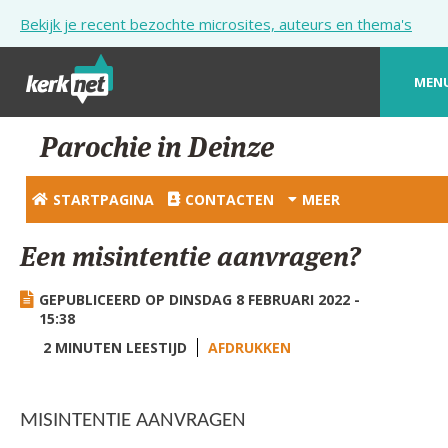
Overslaan en naar de inhoud gaan
Bekijk je recent bezochte microsites, auteurs en thema's
MEN
STARTPAGINA
Parochie in Deinze
KERK
STARTPAGINA
CONTACTEN
MEER
VIERINGEN
Een misintentie aanvragen?
SHOP
GEPUBLICEERD OP DINSDAG 8 FEBRUARI 2022 -
ZOEKEN
15:38
HULP
2 MINUTEN LEESTIJD
AFDRUKKEN
STARTPAGINA PORTAAL
MISINTENTIE AANVRAGEN
MIJN PAROCHIE