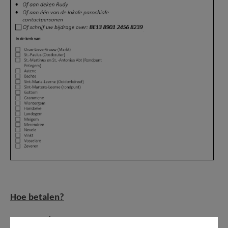
Hoe betalen?
⃝ Ofwel
cash
op het parochiaal secretariaat of bij afgifte aan één