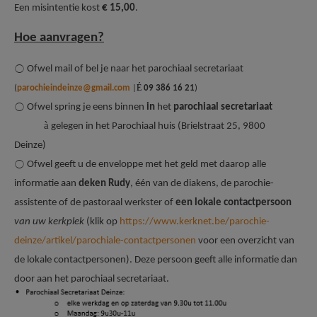
Een misintentie kost
€ 15,00
.
Hoe aanvragen?
⃝ Ofwel mail of bel je naar het parochiaal secretariaat
É
(
parochieindeinze@gmail.com
|
09 386 16 21
)
⃝ Ofwel spring je eens binnen
in
het
parochiaal secretariaat
à
gelegen in het Parochiaal huis (Brielstraat 25, 9800
Deinze)
⃝ Ofwel geeft u de enveloppe met het geld met daarop alle
informatie aan
deken Rudy
, één van de diakens, de parochie-
assistente of de pastoraal werkster of
een lokale contactpersoon
van uw kerkplek
(klik op
https://www.kerknet.be/parochie-
deinze/artikel/parochiale-contactpersonen
voor een overzicht van
de lokale contactpersonen). Deze persoon geeft alle informatie dan
door aan het parochiaal secretariaat.