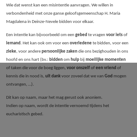
AANMELDEN OF REGISTREREN
Wie dat wenst kan een misintentie aanvragen. We willen in
verbondenheid met onze ganse geloofsgemeenschap H. Maria
Magdalena in Deinze-Nevele bidden voor elkaar.
Een intentie kan bijvoorbeeld om een
gebed
te vragen
voor
iets
of
iemand
. Het kan ook om voor een
overledene
te bidden, voor een
zieke
, voor andere
persoonlijke
zaken
die ons bezighouden in ons
hoofd en ons hart (bv.:
bidden
om
hulp
bij
moeilijke
momenten
of taken die voor de boeg liggen,
voor
onszelf
of
een
vriend
of
kennis die in nood is,
uit
dank
voor zoveel dat we van
God
mogen
ontvangen, …).
Dit kan op naam, maar het mag gerust ook anoniem.
Indien op naam, wordt de intentie vernoemd tijdens het
eucharistisch gebed.