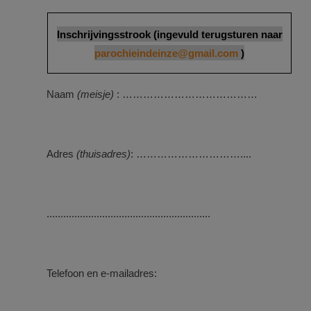
Inschrijvingsstrook (ingevuld terugsturen naar
parochieindeinze@gmail.com
)
Naam
(meisje)
: …………………………………
Adres
(thuisadres)
: …………………………....
...........................................................
Telefoon en e-mailadres: