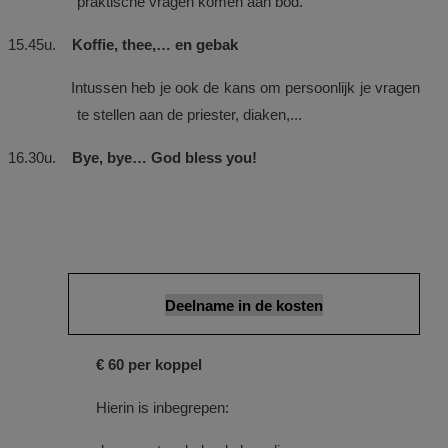
praktische vragen komen aan bod.
15.45u.
Koffie, thee,… en gebak
Intussen heb je ook de kans om persoonlijk je vragen
te stellen aan de priester, diaken,...
16.30u.
Bye, bye… God bless you!
Deelname in de kosten
€ 60 per koppel
Hierin is inbegrepen: