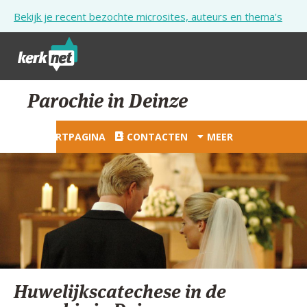
Overslaan en naar de inhoud gaan
Bekijk je recent bezochte microsites, auteurs en thema's
STARTPAGINA
Parochie in Deinze
KERK
STARTPAGINA
CONTACTEN
MEER
VIERINGEN
SHOP
ZOEKEN
HULP
STARTPAGINA PORTAAL
Huwelijkscatechese in de
MIJN PAROCHIE