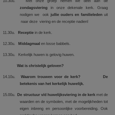
10.30u. Met onze groep nemen we deel aan de
zondagsviering
in onze dekenale kerk. Graag
nodigen we ook
jullie ouders en familieleden
uit
naar deze viering en de receptie nadien!
11.30u.
Receptie
in de kerk.
12.30u.
Middagmaal
en losse babbels.
13.30u. Kerkelijk huwen is gelovig huwen.
Wat is christelijk geloven?
14.10u.
Waarom trouwen voor de kerk? De
betekenis van het kerkelijk huwelijk.
15.00u.
De structuur v/d huwelijksviering in de kerk
met de
waarden en de symbolen, met de mogelijkheden tot
eigen inbreng en persoonlijke voorbereiding. Ook