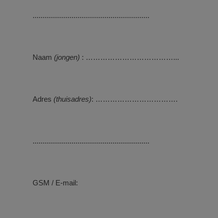
............................................................
Naam
(jongen)
: ………………………………...
Adres
(thuisadres)
: …………………………….
............................................................
GSM / E-mail: