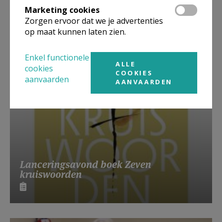
Marketing cookies
Beroepsvereniging Zorgpastores
Zorgen ervoor dat we je advertenties
op maat kunnen laten zien.
Enkel functionele
ALLE
cookies
COOKIES
aanvaarden
AANVAARDEN
Lanceringsavond boek Zeven
kruiswoorden