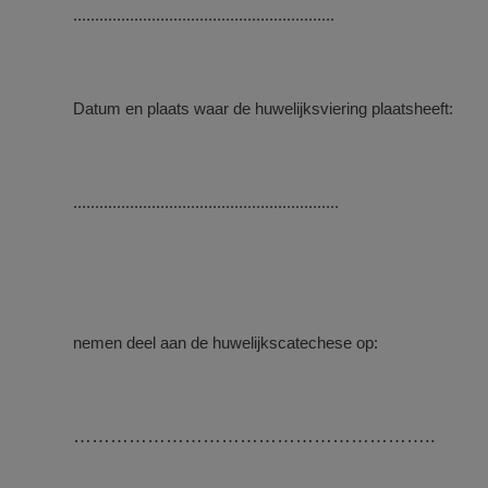
............................................................
Datum en plaats waar de huwelijksviering plaatsheeft:
.............................................................
nemen deel aan de huwelijkscatechese op:
…………………………………………………..