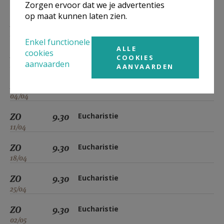
14/03
Zorgen ervoor dat we je advertenties
op maat kunnen laten zien.
ZO
9.30
Eucharistie
21/03
Enkel functionele
ALLE
cookies
ZO
9.30
Eucharistie
COOKIES
aanvaarden
28/03
AANVAARDEN
ZO
9.30
Eucharistie
04/04
ZO
9.30
Eucharistie
11/04
ZO
9.30
Eucharistie
18/04
ZO
9.30
Eucharistie
25/04
ZO
9.30
Eucharistie
02/05