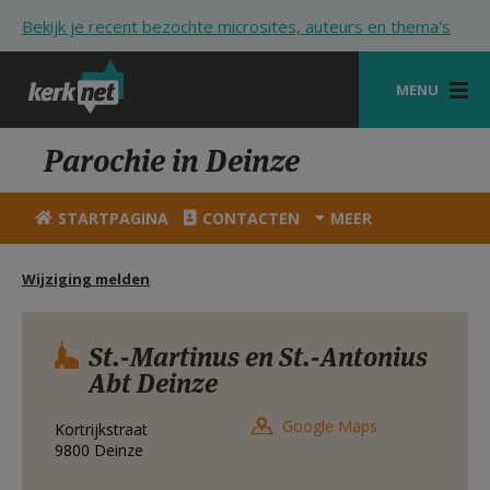
Overslaan en naar de inhoud gaan
Bekijk je recent bezochte microsites, auteurs en thema's
MENU
STARTPAGINA
Parochie in Deinze
KERK
STARTPAGINA
CONTACTEN
MEER
VIERINGEN
Wijziging melden
SHOP
ZOEKEN
St.-Martinus en St.-Antonius
Abt Deinze
HULP
STARTPAGINA PORTAAL
Google Maps
Kortrijkstraat
9800
Deinze
MIJN PAROCHIE