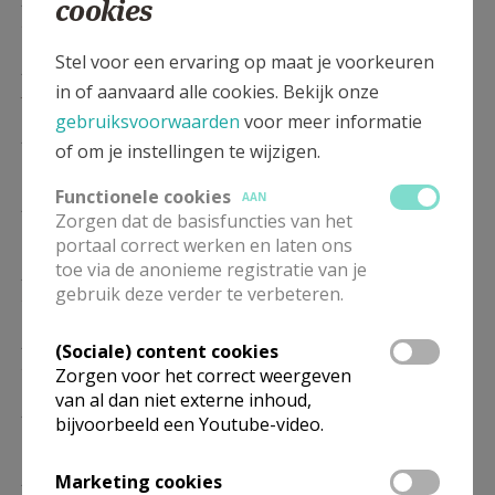
cookies
24/01
Stel voor een ervaring op maat je voorkeuren
ZO
9.30
Eucharistie
in of aanvaard alle cookies. Bekijk onze
31/01
gebruiksvoorwaarden
voor meer informatie
ZO
9.30
Eucharistie
of om je instellingen te wijzigen.
07/02
Functionele cookies
AAN
ZO
9.30
Eucharistie
Zorgen dat de basisfuncties van het
14/02
portaal correct werken en laten ons
toe via de anonieme registratie van je
ZO
9.30
Eucharistie
gebruik deze verder te verbeteren.
21/02
ZO
9.30
Eucharistie
(Sociale) content cookies
28/02
Zorgen voor het correct weergeven
van al dan niet externe inhoud,
ZO
9.30
Eucharistie
bijvoorbeeld een Youtube-video.
07/03
ZO
9.30
Eucharistie
Marketing cookies