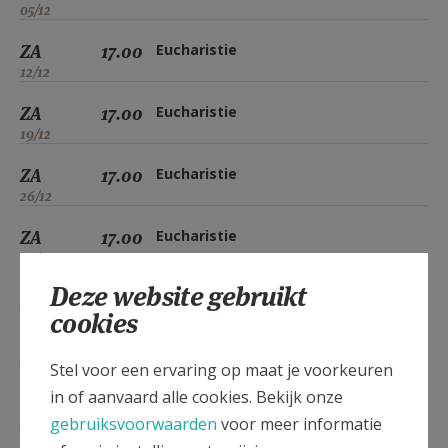
05/12
ZA
17.00
Eucharistie
12/12
ZA
17.00
Eucharistie
19/12
ZA
17.00
Eucharistie
26/12
ZA
17.00
Eucharistie
02/01
Deze website gebruikt
ZA
17.00
Eucharistie
cookies
09/01
ZA
17.00
Eucharistie
Stel voor een ervaring op maat je voorkeuren
16/01
in of aanvaard alle cookies. Bekijk onze
ZA
17.00
Eucharistie
gebruiksvoorwaarden
voor meer informatie
23/01