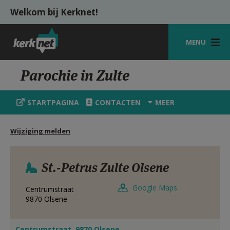
Overslaan en naar de inhoud gaan
Welkom bij Kerknet!
MENU
STARTPAGINA
Parochie in Zulte
KERK
STARTPAGINA
CONTACTEN
MEER
VIERINGEN
Wijziging melden
SHOP
ZOEKEN
St.-Petrus Zulte Olsene
HULP
Google Maps
Centrumstraat
MIJN PAROCHIE
9870
Olsene
AANMELDEN OF REGISTREREN
Centrumstraat, 9870 Olsene