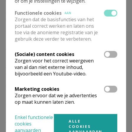
of om je instellingen te wijzigen.
ZA
17.00
Eucharistie
Functionele cookies
AAN
30/01
Zorgen dat de basisfuncties van het
portaal correct werken en laten ons
ZA
17.00
Eucharistie
toe via de anonieme registratie van je
06/02
gebruik deze verder te verbeteren.
ZA
17.00
Eucharistie
(Sociale) content cookies
13/02
Zorgen voor het correct weergeven
ZA
17.00
Eucharistie
van al dan niet externe inhoud,
20/02
bijvoorbeeld een Youtube-video.
ZA
17.00
Eucharistie
Marketing cookies
27/02
Zorgen ervoor dat we je advertenties
op maat kunnen laten zien.
ZA
17.00
Eucharistie
06/03
Enkel functionele
ZA
17.00
Eucharistie
ALLE
cookies
COOKIES
13/03
aanvaarden
AANVAARDEN