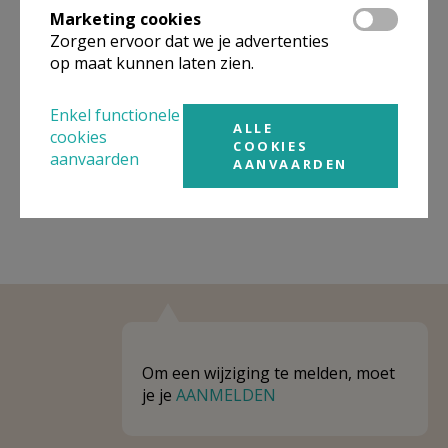
Marketing cookies
Niet gevonden wat je zocht? Hier vind je
Zorgen ervoor dat we je advertenties
op maat kunnen laten zien.
links naar kerken, eventueel van andere
organisaties, in de buurt.
Enkel functionele
ALLE
Kerken in of nabij
OESELGEM
cookies
COOKIES
aanvaarden
AANVAARDEN
Om een wijziging te melden, moet
je je
AANMELDEN