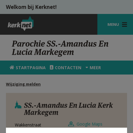
Overslaan en naar de inhoud gaan
Welkom bij Kerknet!
MENU
STARTPAGINA
Parochie SS.-Amandus En
Lucia Markegem
KERK
VIERINGEN
STARTPAGINA
CONTACTEN
MEER
SHOP
Wijziging melden
ZOEKEN
HULP
SS.-Amandus En Lucia Kerk
Markegem
MIJN PAROCHIE
Google Maps
Wakkenstraat
AANMELDEN OF REGISTREREN
8720
MARKEGEM