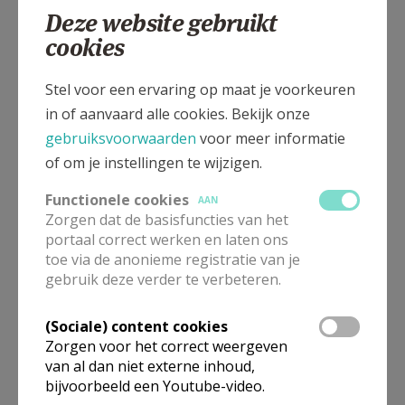
Deze website gebruikt
cookies
Wakkenstraat, 8720 MARKEGEM
Stel voor een ervaring op maat je voorkeuren
in of aanvaard alle cookies. Bekijk onze
gebruiksvoorwaarden
voor meer informatie
of om je instellingen te wijzigen.
Functionele cookies
AAN
Zorgen dat de basisfuncties van het
portaal correct werken en laten ons
toe via de anonieme registratie van je
gebruik deze verder te verbeteren.
(Sociale) content cookies
In deze kerk vinden geen weekendvieringen plaats. Via de
Zorgen voor het correct weergeven
onderstaande lijst kan je het aanbod van kerken in de buurt
van al dan niet externe inhoud,
raadplegen.
bijvoorbeeld een Youtube-video.