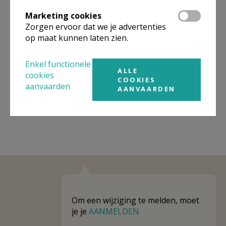
Omgeving
Marketing cookies
Zorgen ervoor dat we je advertenties
Niet gevonden wat je zocht? Hier vind je
op maat kunnen laten zien.
links naar kerken, eventueel van andere
organisaties, in de buurt.
Enkel functionele
ALLE
cookies
Kerken in of nabij
MARKEGEM
COOKIES
aanvaarden
AANVAARDEN
Om een wijziging te melden, moet
je je
AANMELDEN