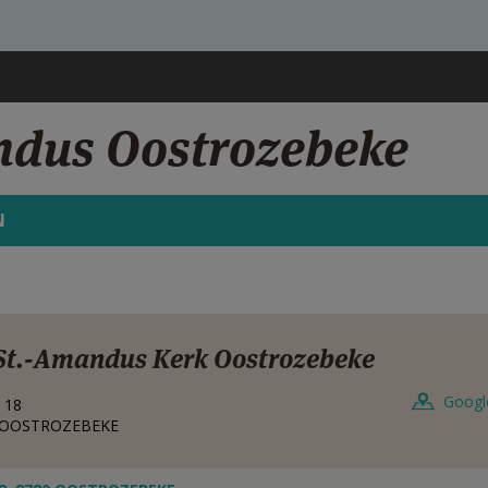
ndus Oostrozebeke
N
St.-Amandus Kerk Oostrozebeke
Googl
 18
OOSTROZEBEKE