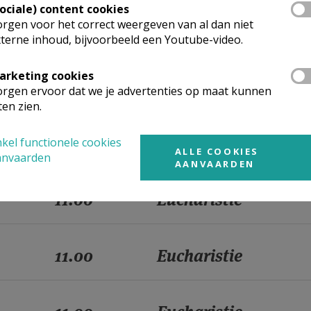
Sociale) content cookies
rgen voor het correct weergeven van al dan niet
11.00
Eucharistie
terne inhoud, bijvoorbeeld een Youtube-video.
arketing cookies
11.00
Eucharistie
rgen ervoor dat we je advertenties op maat kunnen
ten zien.
11.00
Eucharistie
kel functionele cookies
ALLE COOKIES
anvaarden
AANVAARDEN
11.00
Eucharistie
11.00
Eucharistie