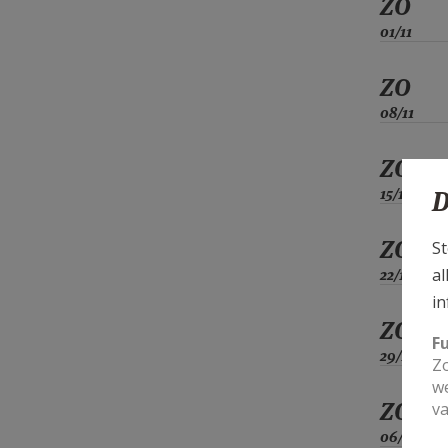
ZO
01/11
ZO
08/11
ZO
15/11
D
ZO
St
al
22/11
in
ZO
F
29/11
Zo
we
ZO
va
06/12