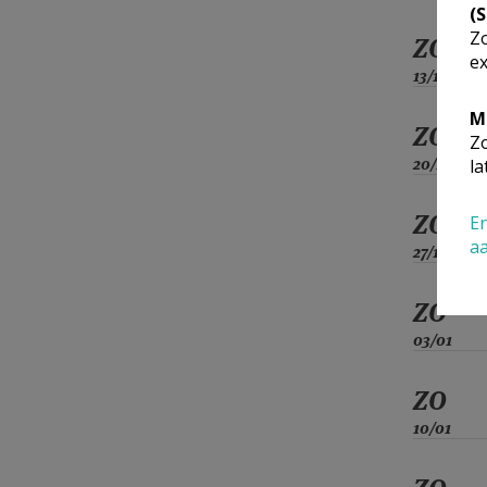
(
Zo
ZO
ex
13/12
M
ZO
Zo
20/12
la
ZO
En
a
27/12
ZO
03/01
ZO
10/01