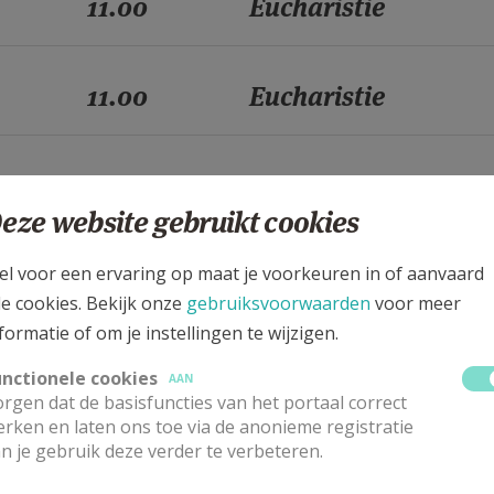
11.00
Eucharistie
11.00
Eucharistie
11.00
Eucharistie
eze website gebruikt cookies
11.00
Eucharistie
el voor een ervaring op maat je voorkeuren in of aanvaard
le cookies. Bekijk onze
gebruiksvoorwaarden
voor meer
formatie of om je instellingen te wijzigen.
11.00
Eucharistie
unctionele cookies
AAN
rgen dat de basisfuncties van het portaal correct
rken en laten ons toe via de anonieme registratie
11.00
Eucharistie
n je gebruik deze verder te verbeteren.