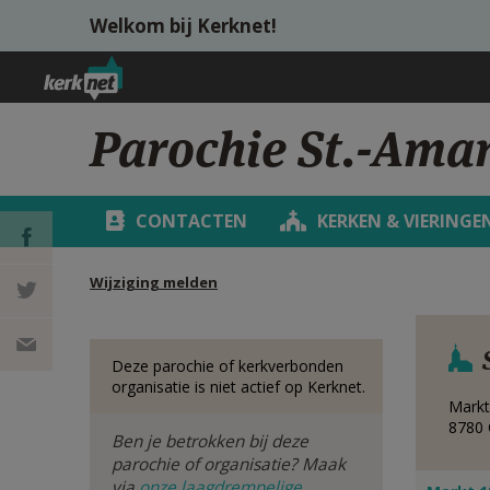
Overslaan en naar de inhoud gaan
Welkom bij Kerknet!
Parochie St.-Ama
CONTACTEN
KERKEN & VIERINGE
Wijziging melden
DEEL OP
FACEBOOK
DEEL OP
Deze parochie of kerkverbonden
organisatie is niet actief op Kerknet.
TWITTER
DEEL
Markt
8780
Ben je betrokken bij deze
VIA
parochie of organisatie? Maak
via
onze laagdrempelige