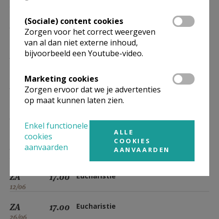
20/03
(Sociale) content cookies
ZA
17.00
Eucharistie
Zorgen voor het correct weergeven
03/04
van al dan niet externe inhoud,
bijvoorbeeld een Youtube-video.
ZA
17.00
Eucharistie
17/04
Marketing cookies
ZA
17.00
Eucharistie
Zorgen ervoor dat we je advertenties
01/05
op maat kunnen laten zien.
ZA
17.00
Eucharistie
Enkel functionele
15/05
ALLE
cookies
COOKIES
ZA
17.00
Eucharistie
aanvaarden
AANVAARDEN
29/05
ZA
17.00
Eucharistie
12/06
ZA
17.00
Eucharistie
26/06