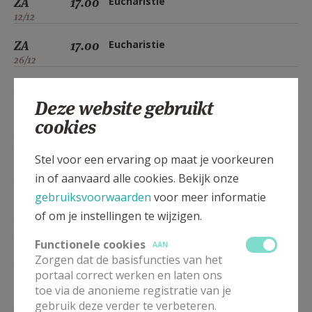
ZA
17.00
Eucharistie
12/12
ZA
17.00
Eucharistie
26/12
ZA
17.00
Eucharistie
Deze website gebruikt
09/01
cookies
ZA
17.00
Eucharistie
23/01
Stel voor een ervaring op maat je voorkeuren
ZA
17.00
Eucharistie
in of aanvaard alle cookies. Bekijk onze
06/02
gebruiksvoorwaarden
voor meer informatie
of om je instellingen te wijzigen.
ZA
17.00
Eucharistie
20/02
Functionele cookies
AAN
Zorgen dat de basisfuncties van het
ZA
17.00
Eucharistie
portaal correct werken en laten ons
06/03
toe via de anonieme registratie van je
ZA
17.00
Eucharistie
gebruik deze verder te verbeteren.