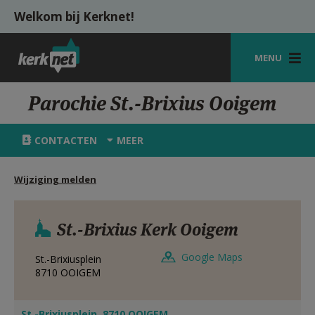
Overslaan en naar de inhoud gaan
Welkom bij Kerknet!
MENU
STARTPAGINA
Parochie St.-Brixius Ooigem
KERK
CONTACTEN
MEER
VIERINGEN
Wijziging melden
SHOP
ZOEKEN
St.-Brixius Kerk Ooigem
HULP
Google Maps
St.-Brixiusplein
MIJN PAROCHIE
8710
OOIGEM
AANMELDEN OF REGISTREREN
St.-Brixiusplein, 8710 OOIGEM