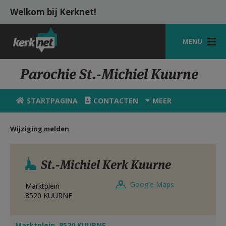
Overslaan en naar de inhoud gaan
Welkom bij Kerknet!
MENU
STARTPAGINA
Parochie St.-Michiel Kuurne
KERK
STARTPAGINA
CONTACTEN
MEER
VIERINGEN
Wijziging melden
SHOP
ZOEKEN
St.-Michiel Kerk Kuurne
HULP
Google Maps
Marktplein
MIJN PAROCHIE
8520
KUURNE
AANMELDEN OF REGISTREREN
Marktplein, 8520 KUURNE