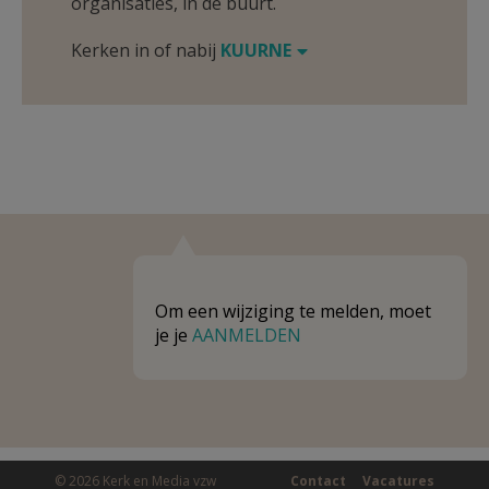
organisaties, in de buurt.
Kerken in of nabij
KUURNE
Om een wijziging te melden, moet
je je
AANMELDEN
© 2026 Kerk en Media vzw
Contact
Vacatures