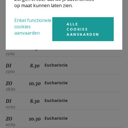
09/02
op maat kunnen laten zien.
ZO
10.30
Eucharistie
14/02
Enkel functionele
ALLE
cookies
COOKIES
DI
8.30
Eucharistie
aanvaarden
AANVAARDEN
16/02
ZO
10.30
Eucharistie
21/02
DI
8.30
Eucharistie
23/02
ZO
10.30
Eucharistie
28/02
DI
8.30
Eucharistie
02/03
ZO
10.30
Eucharistie
07/03