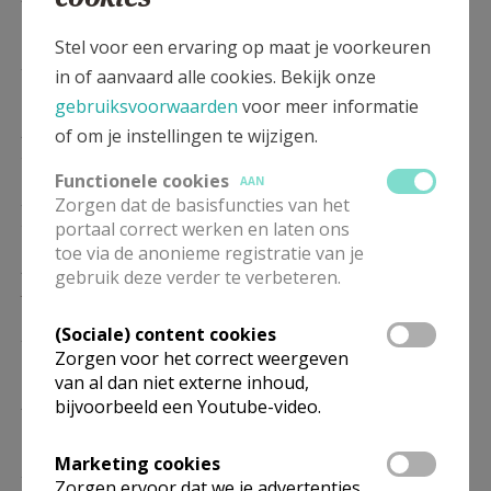
17/01
Stel voor een ervaring op maat je voorkeuren
DI
8.30
Eucharistie
in of aanvaard alle cookies. Bekijk onze
19/01
gebruiksvoorwaarden
voor meer informatie
ZO
10.30
Eucharistie
of om je instellingen te wijzigen.
24/01
Functionele cookies
AAN
DI
8.30
Eucharistie
Zorgen dat de basisfuncties van het
26/01
portaal correct werken en laten ons
toe via de anonieme registratie van je
ZO
10.30
Eucharistie
gebruik deze verder te verbeteren.
31/01
DI
(Sociale) content cookies
8.30
Eucharistie
Zorgen voor het correct weergeven
02/02
van al dan niet externe inhoud,
ZO
10.30
Eucharistie
bijvoorbeeld een Youtube-video.
07/02
Marketing cookies
DI
8.30
Eucharistie
Zorgen ervoor dat we je advertenties