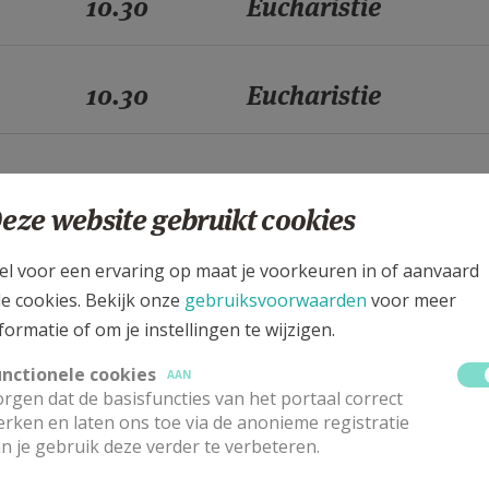
10.30
Eucharistie
10.30
Eucharistie
10.30
Eucharistie
eze website gebruikt cookies
10.30
Eucharistie
el voor een ervaring op maat je voorkeuren in of aanvaard
le cookies. Bekijk onze
gebruiksvoorwaarden
voor meer
formatie of om je instellingen te wijzigen.
10.30
Eucharistie
unctionele cookies
AAN
rgen dat de basisfuncties van het portaal correct
rken en laten ons toe via de anonieme registratie
10.30
Eucharistie
n je gebruik deze verder te verbeteren.