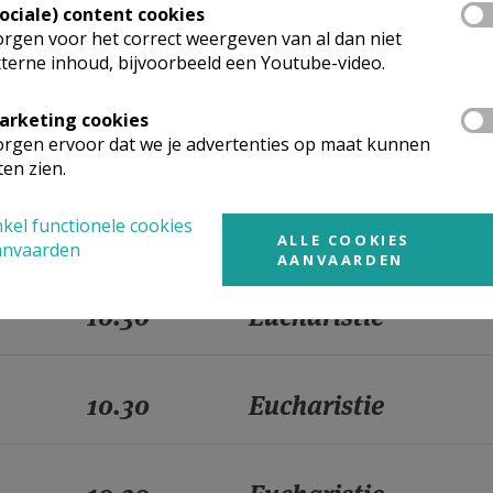
Sociale) content cookies
rgen voor het correct weergeven van al dan niet
10.30
Eucharistie
terne inhoud, bijvoorbeeld een Youtube-video.
arketing cookies
10.30
Eucharistie
rgen ervoor dat we je advertenties op maat kunnen
ten zien.
10.30
Eucharistie
kel functionele cookies
ALLE COOKIES
anvaarden
AANVAARDEN
10.30
Eucharistie
10.30
Eucharistie