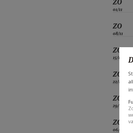
ZO
01/11
ZO
08/11
ZO
15/11
D
ZO
St
al
22/11
in
ZO
F
29/11
Zo
we
ZO
va
06/12