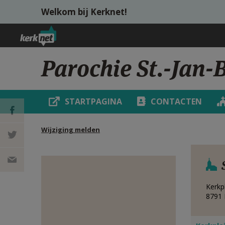
Overslaan en naar de inhoud gaan
Welkom bij Kerknet!
Parochie St.-Jan-
STARTPAGINA
CONTACTEN
Wijziging melden
DEEL OP
FACEBOOK
DEEL OP
Kerkp
TWITTER
DEEL
8791
VIA