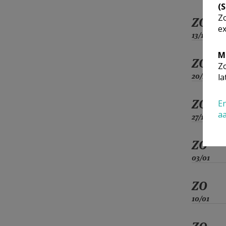
(
Zo
ZO
ex
13/12
M
ZO
Zo
20/12
la
ZO
En
a
27/12
ZO
03/01
ZO
10/01