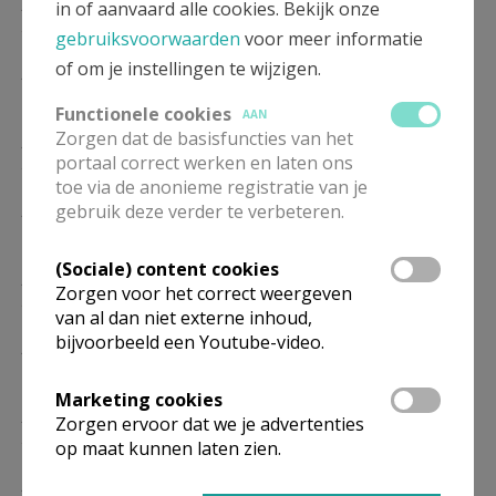
ZA
16.00
Eucharistie
in of aanvaard alle cookies. Bekijk onze
26/12
gebruiksvoorwaarden
voor meer informatie
of om je instellingen te wijzigen.
ZA
16.00
Eucharistie
09/01
Functionele cookies
AAN
Zorgen dat de basisfuncties van het
ZA
16.00
Eucharistie
portaal correct werken en laten ons
23/01
toe via de anonieme registratie van je
ZA
16.00
Eucharistie
gebruik deze verder te verbeteren.
06/02
(Sociale) content cookies
ZA
16.00
Eucharistie
Zorgen voor het correct weergeven
20/02
van al dan niet externe inhoud,
bijvoorbeeld een Youtube-video.
ZA
16.00
Eucharistie
06/03
Marketing cookies
ZA
16.00
Eucharistie
Zorgen ervoor dat we je advertenties
20/03
op maat kunnen laten zien.
ZA
16.00
Eucharistie