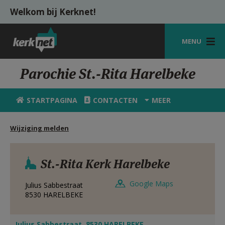
Overslaan en naar de inhoud gaan
Welkom bij Kerknet!
MENU
STARTPAGINA
Parochie St.-Rita Harelbeke
KERK
STARTPAGINA
CONTACTEN
MEER
VIERINGEN
Wijziging melden
SHOP
ZOEKEN
St.-Rita Kerk Harelbeke
HULP
Google Maps
Julius Sabbestraat
MIJN PAROCHIE
8530
HARELBEKE
AANMELDEN OF REGISTREREN
Julius Sabbestraat, 8530 HARELBEKE