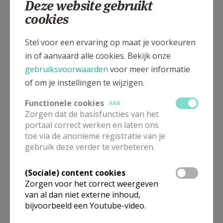
Deze website gebruikt
Cisterciënzenplein, 8510 MARKE
cookies
Stel voor een ervaring op maat je voorkeuren
in of aanvaard alle cookies. Bekijk onze
gebruiksvoorwaarden
voor meer informatie
of om je instellingen te wijzigen.
Functionele cookies
AAN
Zorgen dat de basisfuncties van het
portaal correct werken en laten ons
toe via de anonieme registratie van je
gebruik deze verder te verbeteren.
Voor deze kerk zijn er momenteel geen vieringen beschikbaar.
(Sociale) content cookies
Wens je meer informatie, neem dan contact op met deze
Zorgen voor het correct weergeven
organisatie via hun contacten.
van al dan niet externe inhoud,
bijvoorbeeld een Youtube-video.
Omgeving