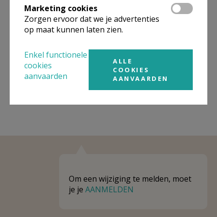
Marketing cookies
Niet gevonden wat je zocht? Hier vind je
Zorgen ervoor dat we je advertenties
links naar kerken, eventueel van andere
op maat kunnen laten zien.
organisaties, in de buurt.
Enkel functionele
ALLE
Kerken in of nabij
MARKE
cookies
COOKIES
aanvaarden
AANVAARDEN
Om een wijziging te melden, moet
je je
AANMELDEN