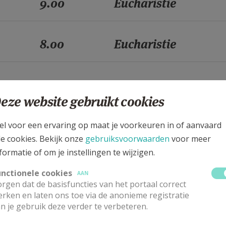
9.00
Eucharistie
8.00
Eucharistie
9.00
Eucharistie
eze website gebruikt cookies
8.00
Eucharistie
el voor een ervaring op maat je voorkeuren in of aanvaard
le cookies. Bekijk onze
gebruiksvoorwaarden
voor meer
formatie of om je instellingen te wijzigen.
9.00
Eucharistie
unctionele cookies
AAN
rgen dat de basisfuncties van het portaal correct
rken en laten ons toe via de anonieme registratie
8.00
Eucharistie
n je gebruik deze verder te verbeteren.