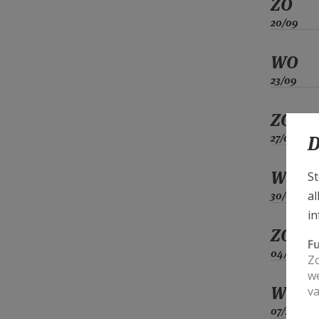
ZO
20/09
WO
23/09
ZO
27/09
D
WO
St
al
30/09
in
ZO
F
04/10
Zo
we
WO
va
07/10