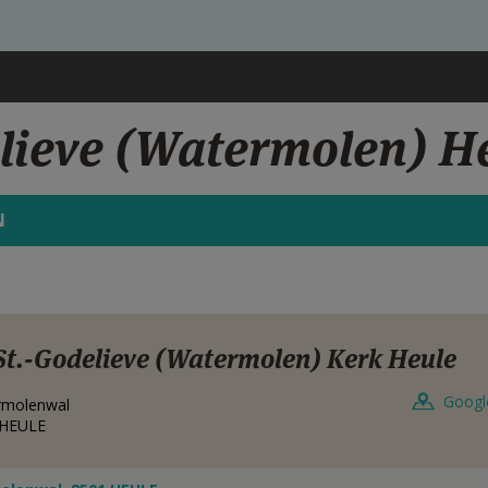
elieve (Watermolen) H
N
St.-Godelieve (Watermolen) Kerk Heule
Googl
rmolenwal
HEULE