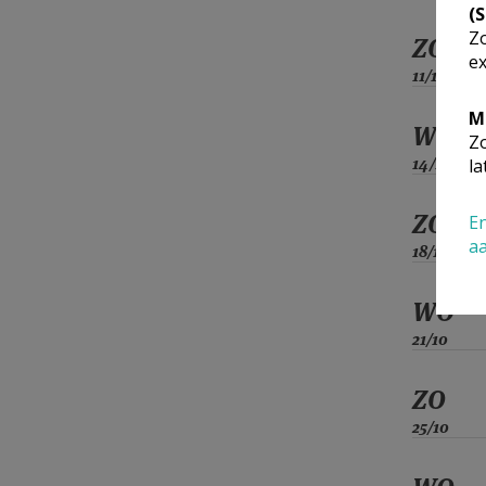
(
Zo
ZO
ex
11/10
M
WO
Zo
14/10
la
ZO
En
a
18/10
WO
21/10
ZO
25/10