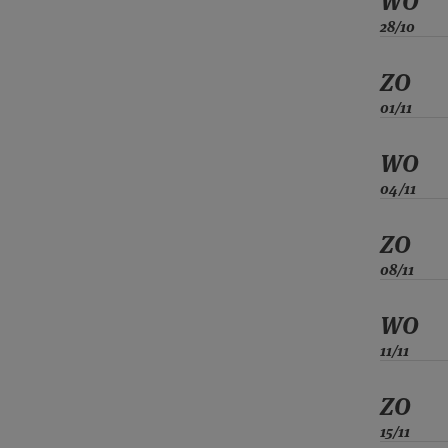
WO
28/10
ZO
01/11
WO
04/11
ZO
08/11
WO
11/11
ZO
15/11