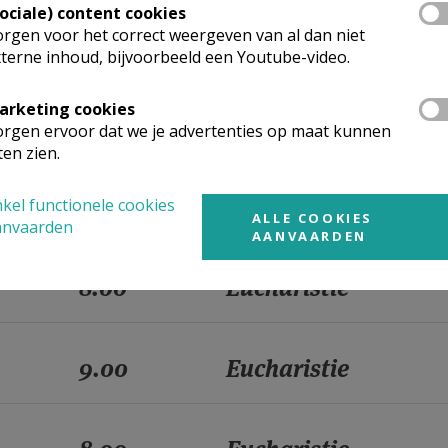
Sociale) content cookies
rgen voor het correct weergeven van al dan niet
9.00
Eucharistie
terne inhoud, bijvoorbeeld een Youtube-video.
arketing cookies
8.00
Eucharistie
rgen ervoor dat we je advertenties op maat kunnen
ten zien.
9.00
Eucharistie
kel functionele cookies
ALLE COOKIES
anvaarden
AANVAARDEN
8.00
Eucharistie
9.00
Eucharistie