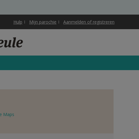
Hulp
Mijn parochie
Aanmelden of registreren
eule
e Maps