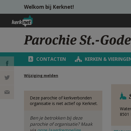
Overslaan en naar de inhoud gaan
Welkom bij Kerknet!
Parochie St.-God
CONTACTEN
KERKEN & VIERINGE
Wijziging melden
DEEL OP
FACEBOOK
DEEL OP
Deze parochie of kerkverbonden
organisatie is niet actief op Kerknet.
TWITTER
DEEL
Wate
8501
Ben je betrokken bij deze
VIA
parochie of organisatie? Maak
via
onze laagdrempelige