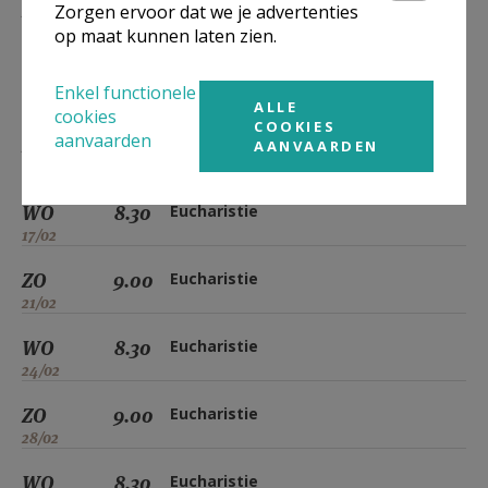
ZO
9.00
Eucharistie
Zorgen ervoor dat we je advertenties
07/02
op maat kunnen laten zien.
WO
8.30
Eucharistie
Enkel functionele
10/02
ALLE
cookies
COOKIES
aanvaarden
ZO
9.00
Eucharistie
AANVAARDEN
14/02
WO
8.30
Eucharistie
17/02
ZO
9.00
Eucharistie
21/02
WO
8.30
Eucharistie
24/02
ZO
9.00
Eucharistie
28/02
WO
8.30
Eucharistie