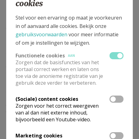
cookies
WO
8.30
Eucharistie
13/01
Stel voor een ervaring op maat je voorkeuren
in of aanvaard alle cookies. Bekijk onze
ZO
9.00
Eucharistie
17/01
gebruiksvoorwaarden
voor meer informatie
of om je instellingen te wijzigen.
WO
8.30
Eucharistie
20/01
Functionele cookies
AAN
Zorgen dat de basisfuncties van het
ZO
9.00
Eucharistie
portaal correct werken en laten ons
24/01
toe via de anonieme registratie van je
gebruik deze verder te verbeteren.
WO
8.30
Eucharistie
27/01
(Sociale) content cookies
ZO
9.00
Eucharistie
Zorgen voor het correct weergeven
31/01
van al dan niet externe inhoud,
bijvoorbeeld een Youtube-video.
WO
8.30
Eucharistie
03/02
Marketing cookies