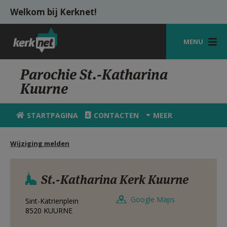
Overslaan en naar de inhoud gaan
Welkom bij Kerknet!
MENU
STARTPAGINA
Parochie St.-Katharina
Kuurne
KERK
VIERINGEN
STARTPAGINA
CONTACTEN
MEER
SHOP
Wijziging melden
ZOEKEN
HULP
St.-Katharina Kerk Kuurne
MIJN PAROCHIE
Google Maps
Sint-Katrienplein
8520
KUURNE
AANMELDEN OF REGISTREREN