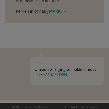
organisaties, in de buurt.
Kerken in of nabij
MARKE
Om een wijziging te melden, moet
je je
AANMELDEN
© 2026 Kerk en Media vzw
Contact
Vacatures