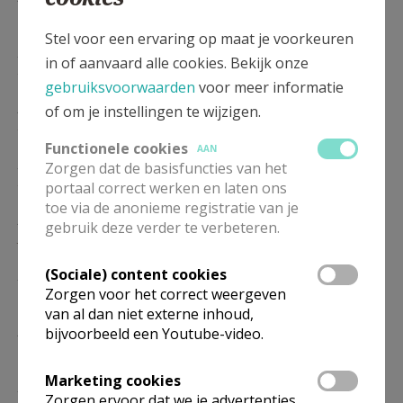
17/01
Stel voor een ervaring op maat je voorkeuren
DO
8.30
Eucharistie
in of aanvaard alle cookies. Bekijk onze
21/01
gebruiksvoorwaarden
voor meer informatie
ZO
10.30
Eucharistie
of om je instellingen te wijzigen.
24/01
Functionele cookies
AAN
DO
8.30
Eucharistie
Zorgen dat de basisfuncties van het
28/01
portaal correct werken en laten ons
toe via de anonieme registratie van je
ZO
10.30
Eucharistie
gebruik deze verder te verbeteren.
31/01
DO
(Sociale) content cookies
8.30
Eucharistie
Zorgen voor het correct weergeven
04/02
van al dan niet externe inhoud,
ZO
10.30
Eucharistie
bijvoorbeeld een Youtube-video.
07/02
Marketing cookies
DO
8.30
Eucharistie
Zorgen ervoor dat we je advertenties