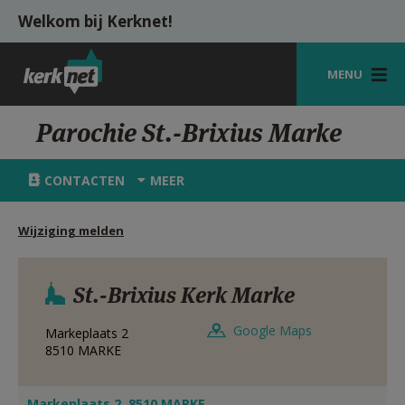
Overslaan en naar de inhoud gaan
Welkom bij Kerknet!
MENU
STARTPAGINA
Parochie St.-Brixius Marke
KERK
CONTACTEN
MEER
VIERINGEN
Wijziging melden
SHOP
ZOEKEN
St.-Brixius Kerk Marke
HULP
Google Maps
Markeplaats 2
MIJN PAROCHIE
8510
MARKE
AANMELDEN OF REGISTREREN
Markeplaats 2, 8510 MARKE