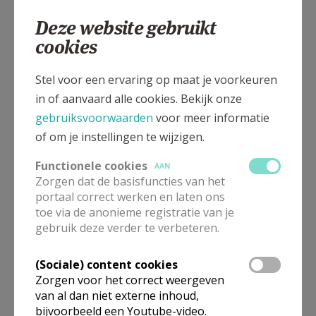
M. Lauwersplein 4
8560
WEVELGEM
Deze website gebruikt
cookies
M. Lauwersplein 4, 8560 WEVELGEM
Stel voor een ervaring op maat je voorkeuren
in of aanvaard alle cookies. Bekijk onze
gebruiksvoorwaarden
voor meer informatie
of om je instellingen te wijzigen.
Functionele cookies
AAN
Zorgen dat de basisfuncties van het
portaal correct werken en laten ons
toe via de anonieme registratie van je
gebruik deze verder te verbeteren.
(Sociale) content cookies
Zorgen voor het correct weergeven
In deze kerk vinden geen weekendvieringen plaats. Via de
onderstaande lijst kan je het aanbod van kerken in de buurt
van al dan niet externe inhoud,
raadplegen.
bijvoorbeeld een Youtube-video.