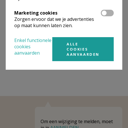
Omgeving
Marketing cookies
Zorgen ervoor dat we je advertenties
op maat kunnen laten zien.
Niet gevonden wat je zocht? Hier vind je
links naar kerken, eventueel van andere
Enkel functionele
organisaties, in de buurt.
ALLE
cookies
COOKIES
aanvaarden
Kerken in of nabij
WEVELGEM
AANVAARDEN
Om een wijziging te melden, moet
je je
AANMELDEN