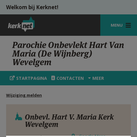
Overslaan en naar de inhoud gaan
Welkom bij Kerknet!
MENU
STARTPAGINA
Parochie Onbevlekt Hart Van
Maria (De Wijnberg)
KERK
Wevelgem
VIERINGEN
STARTPAGINA
CONTACTEN
MEER
SHOP
ZOEKEN
Wijziging melden
HULP
Onbevl. Hart V. Maria Kerk
MIJN PAROCHIE
Wevelgem
AANMELDEN OF REGISTREREN
Google Maps