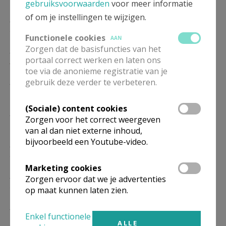
gebruiksvoorwaarden
voor meer informatie
of om je instellingen te wijzigen.
ZO
10.30
Eucharistie
24/01
Functionele cookies
AAN
Zorgen dat de basisfuncties van het
ZO
10.30
Eucharistie
portaal correct werken en laten ons
31/01
toe via de anonieme registratie van je
ZO
10.30
Eucharistie
gebruik deze verder te verbeteren.
07/02
(Sociale) content cookies
ZO
10.30
Eucharistie
Zorgen voor het correct weergeven
14/02
van al dan niet externe inhoud,
bijvoorbeeld een Youtube-video.
ZO
10.30
Eucharistie
21/02
Marketing cookies
ZO
10.30
Eucharistie
Zorgen ervoor dat we je advertenties
28/02
op maat kunnen laten zien.
ZO
10.30
Eucharistie
Enkel functionele
07/03
ALLE