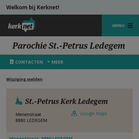
Overslaan en naar de inhoud gaan
Welkom bij Kerknet!
MENU
STARTPAGINA
Parochie St.-Petrus Ledegem
KERK
CONTACTEN
MEER
VIERINGEN
Wijziging melden
SHOP
ZOEKEN
St.-Petrus Kerk Ledegem
HULP
Google Maps
Menenstraat
MIJN PAROCHIE
8880
LEDEGEM
AANMELDEN OF REGISTREREN
Menenstraat, 8880 LEDEGEM