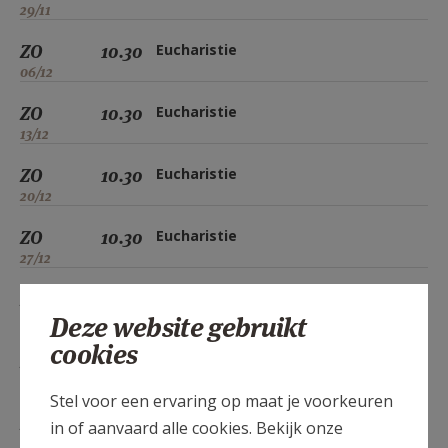
29/11
ZO
10.30
Eucharistie
06/12
ZO
10.30
Eucharistie
13/12
ZO
10.30
Eucharistie
20/12
ZO
10.30
Eucharistie
27/12
ZO
10.30
Eucharistie
Deze website gebruikt
03/01
cookies
ZO
10.30
Eucharistie
10/01
Stel voor een ervaring op maat je voorkeuren
ZO
10.30
Eucharistie
in of aanvaard alle cookies. Bekijk onze
17/01