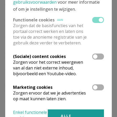
gebruiksvoorwaarden
voor meer informatie
ZA
16.00
Eucharistie
12/12
of om je instellingen te wijzigen.
ZA
16.00
Eucharistie
Functionele cookies
AAN
26/12
Zorgen dat de basisfuncties van het
portaal correct werken en laten ons
ZA
16.00
Eucharistie
toe via de anonieme registratie van je
09/01
gebruik deze verder te verbeteren.
ZA
16.00
Eucharistie
(Sociale) content cookies
23/01
Zorgen voor het correct weergeven
ZA
van al dan niet externe inhoud,
16.00
Eucharistie
bijvoorbeeld een Youtube-video.
13/02
ZA
16.00
Eucharistie
Marketing cookies
27/02
Zorgen ervoor dat we je advertenties
op maat kunnen laten zien.
ZA
16.00
Eucharistie
13/03
Enkel functionele
ALLE
ZA
16.00
Eucharistie