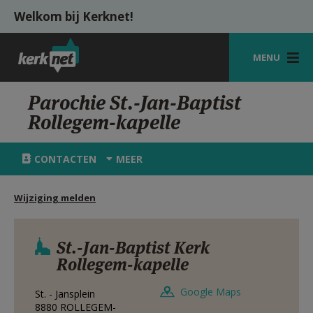
Overslaan en naar de inhoud gaan
Welkom bij Kerknet!
MENU
STARTPAGINA
Parochie St.-Jan-Baptist
Rollegem-kapelle
KERK
VIERINGEN
CONTACTEN
MEER
SHOP
Wijziging melden
ZOEKEN
HULP
St.-Jan-Baptist Kerk
Rollegem-kapelle
MIJN PAROCHIE
Google Maps
St. - Jansplein
AANMELDEN OF REGISTREREN
8880
ROLLEGEM-