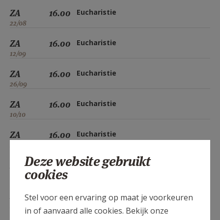
ZA
16.00
Eucharistie
22/08
ZA
16.00
Eucharistie
12/09
ZA
16.00
Eucharistie
26/09
ZA
16.00
Eucharistie
10/10
ZA
16.00
Eucharistie
24/10
Deze website gebruikt
ZA
16.00
Eucharistie
cookies
14/11
ZA
16.00
Eucharistie
Stel voor een ervaring op maat je voorkeuren
28/11
in of aanvaard alle cookies. Bekijk onze