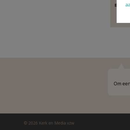
a
Behoor
E
Om een 
© 2026 Kerk en Media vzw