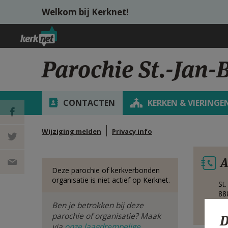
Overslaan en naar de inhoud gaan
Welkom bij Kerknet!
Parochie St.-Jan-
CONTACTEN
KERKEN & VIERINGE
Wijziging melden
Privacy info
DEEL OP
A
FACEBOOK
DEEL OP
Deze parochie of kerkverbonden
organisatie is niet actief op Kerknet.
St.
TWITTER
DEEL
88
Be
Ben je betrokken bij deze
VIA
parochie of organisatie? Maak
D
via
onze laagdrempelige