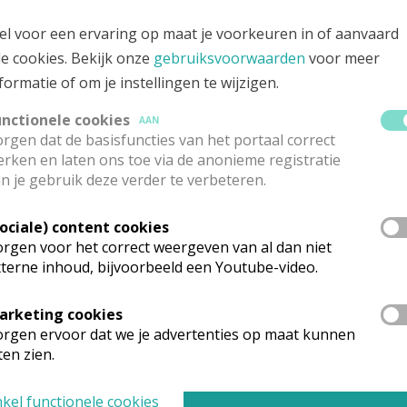
ansplein, 8880 ROLLEGEM-KAPELLE
el voor een ervaring op maat je voorkeuren in of aanvaard
le cookies. Bekijk onze
gebruiksvoorwaarden
voor meer
formatie of om je instellingen te wijzigen.
unctionele cookies
AAN
rgen dat de basisfuncties van het portaal correct
rken en laten ons toe via de anonieme registratie
n je gebruik deze verder te verbeteren.
Sociale) content cookies
rgen voor het correct weergeven van al dan niet
terne inhoud, bijvoorbeeld een Youtube-video.
arketing cookies
rganisatiestructuur
rgen ervoor dat we je advertenties op maat kunnen
ten zien.
onden wat je zocht? Hier vind je links naar de gegevens van andere o
kel functionele cookies