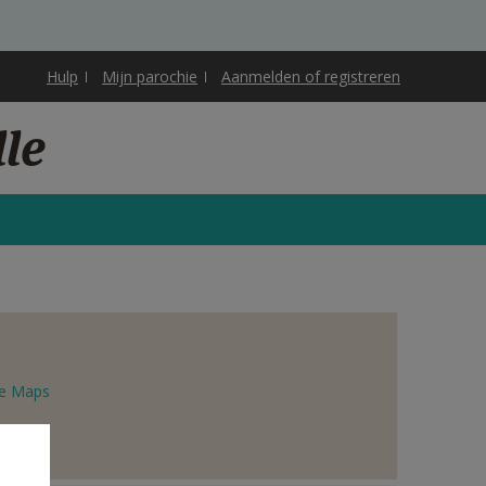
Hulp
Mijn parochie
Aanmelden of registreren
lle
e Maps